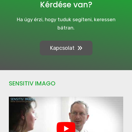
Kérdése van?
m
p
a
Ha úgy érzi, hogy tuduk segíteni, keressen
i
bátran.
g
n
Kapcsolat
SENSITIV IMAGO