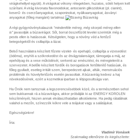
virágkehellyel együtt). A virágokat vékony rétegekben, huzatos, sötét helyen kell
szárítani. A virág kivonata flavonoidokat, antocianin glikozidokat (pl. cianint),
keserű- és cserzőanyagokat, szaponinokat, nyálkaanyagokat, ásványi
anyagokat (főleg mangánt) tartalmaz.
A régi gyógynövénykalauzok
“mindenféle méreg, még skorpió méreg ellen
is”
javasolják a búzavirágot. Sőt, borral összefőzött levelei szerintük még a
pestis ellen is hatásosak. Kétségtelen, hogy a növény véd a fertőző
betegségektől és csillapítja a lázat.
Belső használatra készített főzete vizelet- és epehajtó, csillapítja a vizesedést
(ödéma), enyhíti a székrekedést és az étvágytalanságot, támogatja a máj, az
epehólyag és a vese működését, serkenti az emésztést, és méregteleníti a
szervezetet. A belőle készített fürdők és borogatások fertőtlenítő hatásúak, és
főleg gyulladt, esetleg irritált szem, berepedezett ajkak, afták, menstruációs
problémák és hüvelyfertőzés esetén javasoltak. A búzavirág kedvez a haj
növekedésének, ezért a kozmetikai iparban is létjogosultsága van.
Ha Önök nem tartoznak a legszerencsésebbek közé, és a természetben sehol
sem bukkannak rá a búzavirágra, akkor próbálják ki az ENERGY KOROLEN
készítményét, hiszen annak elválaszthatatlan alkotóeleme. Ha pedig rátalálnak
valahol a mezőn, színezzék kékre vele a teájukat vagy a salátájukat.
Egészségünkre!
Írta:
Vladimír Vonásek
Szakmailag ellenőrizte és kiegészítette: