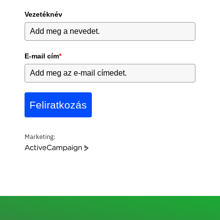
Vezetéknév
E-mail cím
*
Feliratkozás
Marketing:
A
c
t
i
v
e
C
a