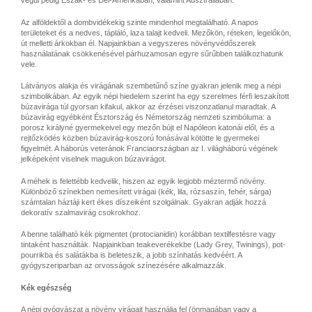
végül pedig Észak- és Dél-Amerikában, valamint Ausztráliában.
Az alföldektől a dombvidékekig szinte mindenhol megtalálható. A napos
területeket és a nedves, tápláló, laza talajt kedveli. Mezőkön, réteken, legelőkön,
út melletti árkokban él. Napjainkban a vegyszeres növényvédőszerek
használatának csökkenésével párhuzamosan egyre sűrűbben találkozhatunk
vele.
Látványos alakja és virágának szembetűnő színe gyakran jelenik meg a népi
szimbolikában. Az egyik népi hiedelem szerint ha egy szerelmes férfi leszakított
búzavirága túl gyorsan kifakul, akkor az érzései viszonzatlanul maradtak. A
búzavirág egyébként Észtország és Németország nemzeti szimbóluma: a
porosz királyné gyermekeivel egy mezőn bújt el Napóleon katonái elől, és a
rejtőzködés közben búzavirág-koszorú fonásával kötötte le gyermekei
figyelmét. A háborús veteránok Franciaországban az I. világháború végének
jelképeként viselnek magukon búzavirágot.
A méhek is felettébb kedvelik, hiszen az egyik legjobb méztermő növény.
Különböző színekben nemesített virágai (kék, lila, rózsaszín, fehér, sárga)
számtalan háztáji kert ékes díszeiként szolgálnak. Gyakran adják hozzá
dekoratív szalmavirág csokrokhoz.
A benne található kék pigmentet (protocianidin) korábban textilfestésre vagy
tintaként használták. Napjainkban teakeverékekbe (Lady Grey, Twinings), pot-
pourrikba és salátákba is beleteszik, a jobb színhatás kedvéért. A
gyógyszeriparban az orvosságok színezésére alkalmazzák.
Kék egészség
A népi gyógyászat a növény virágait használja fel (önmagában vagy a