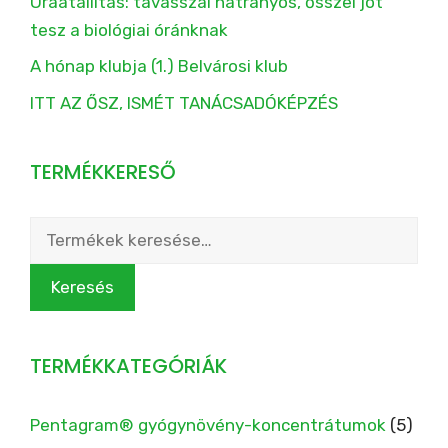
Óraátállítás: tavasszal hátrányos, ősszel jót
tesz a biológiai óránknak
A hónap klubja (1.) Belvárosi klub
ITT AZ ŐSZ, ISMÉT TANÁCSADÓKÉPZÉS
TERMÉKKERESŐ
Keresés
a
következőre:
Keresés
TERMÉKKATEGÓRIÁK
Pentagram® gyógynövény-koncentrátumok
(5)