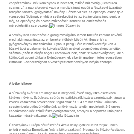
vadpézsmának, kék konkolynak is nevezett, feltűnő búzavirág (Centaurea
cyanus L.) a napraforgóval vagy a margitvirággal együtt a fészkesvirágzatúak
rendjébe tartozó, gyógyhatású növény. Főzete vizelet- és epehajtó, csillapítja a
vizesedést (ödéma), enyhíti a székrekedést és az étvágytalanságot, segíti a
máj, az epehólyag és a vese működését, serkenti az emésztést és
méregteleníti a szervezetet.
A növény latin elnevezése a görög mitológiából ismert Kheirón kentaur nevéből
ered, aki megtanította az embereket (többek között Akhilleuszt is) a
gyógynövények használatára. Cyanus pedig Flóra istennő követője volt. A
búzavirágot a gabona- és kukoricaföldek gyakori gyomnövényeként tartották
számon (ezért is hívják angolul cornflower-nek, azaz
“kukoricavirágnak”
), de a
különböző gyomirtókkal a földműveseknek sikerült majdnem teljes egészében
kiirtaniuk. Csehországban a veszélyeztetett növények listáján szerepel.
A béke jelképe
A búzavirág akár 90 cm magasra is megnövő, évelő vagy ritka esetekben
kétéves növény. Szögletes, szőrös és szürkészöld szára szerteágazik, ágain a
levelek váltakozva növekednek, fogazottak és 1-4 cm hosszúak. Júniustól
szeptemberig gyönyörködhetünk a növényszár tetején megjelenő, 2-3 cm-es,
csodálatosan kék színű fészekvirágzatokban, amelyek a beporzás után pihés
kaszatterméssé változnak át.
Őshazájának Európa déli részét és Ázsia délnyugati területeit tartjuk. Innen
terjedt el egész Európában (már a kőkorszakban), Nyugat- és Közép-Ázsiában,