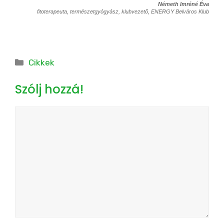
Németh Imréné Éva
fitoterapeuta, természetgyógyász, klubvezető, ENERGY Belváros Klub
Kategória
Cikkek
Szólj hozzá!
Hozzászólás