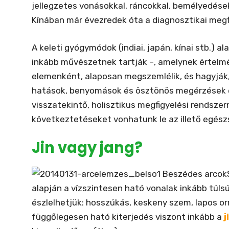
jellegzetes vonásokkal, ráncokkal, bemélyedése
Kínában már évezredek óta a diagnosztikai megf
A keleti gyógymódok (indiai, japán, kínai stb.) al
inkább művészetnek tartják –, amelynek értelm
elemenként, alaposan megszemlélik, és hagyják
hatások, benyomások és ösztönös megérzések é
visszatekintő, holisztikus megfigyelési rendsze
következtetéseket vonhatunk le az illető egész
Jin vagy jang?
alapján a vízszintesen ható vonalak inkább túl
észlelhetjük: hosszúkás, keskeny szem, lapos orr,
függőlegesen ható kiterjedés viszont inkább a
j