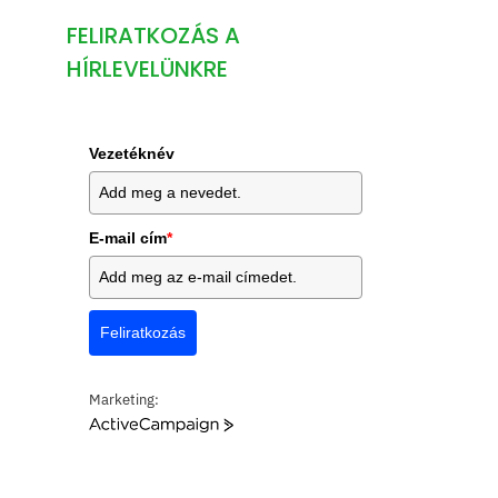
FELIRATKOZÁS A
HÍRLEVELÜNKRE
Vezetéknév
E-mail cím
*
Feliratkozás
Marketing:
A
c
t
i