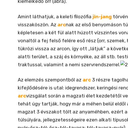
kiemelkedő orr (ábra).
Amint láthatjuk, a keleti filozófia
jin-jang
törvén
visszaköszön. Az
arc
nak az első benyomáson túl
képletesen a két fül alatt húzott vízszintes vona
vonaltól a fej felső felére eső rész (orr, szeme
tükrözi vissza az arcon, így ott „látjuk” a követk
alatti terület, a száj és környéke, az áll stb. tes
traktussal, valamint a nemi szervrendszerrel.
Az elemzés szempontból az
arc
3 részre tagolh
kifejlődésére is utal: idegrendszer, keringési re
arc
vizsgálat során a magzati élet kezdetétől v
tehát úgy tartják, hogy már a méhen belül eldő
magzat 3 évszakot tölt az anyaméhben, ezért 
túlsúlyára, jellegzetességeire ezen alkati típus
nyár–ősz–tél; ősz–tél–tavasz; tél–tavasz–nyár).