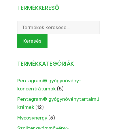
TERMÉKKERESŐ
Keresés
a
következőre:
Keresés
TERMÉKKATEGÓRIÁK
Pentagram® gyógynövény-
koncentrátumok
(5)
Pentagram® gyógynövénytartalmú
krémek
(12)
Mycosynergy
(5)
Szoliter gyógynövény-