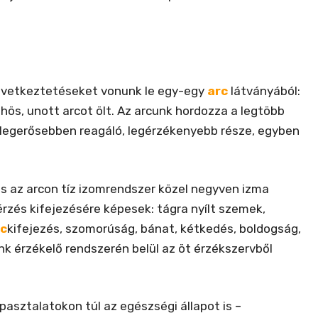
következtetéseket vonunk le egy-egy
arc
látványából:
ühös, unott arcot ölt. Az arcunk hordozza a legtöbb
t legerősebben reagáló, legérzékenyebb része, egyben
s az arcon tíz izomrendszer közel negyven izma
rzés kifejezésére képesek: tágra nyílt szemek,
rc
kifejezés, szomorúság, bánat, kétkedés, boldogság,
nk érzékelő rendszerén belül az öt érzékszervből
pasztalatokon túl az egészségi állapot is –