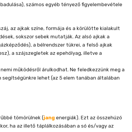
szabadulása), számos egyéb tényező figyelembevétele
, az ajkak színe, formája és a körülötte kialakult
dések, sokszor sebek mutatják. Az alsó ajkak a
zképződés), a bélrendszer tükrei, a felső ajkak
sz), a szájszegletek az epehólyag, illetve a
) a nemi működésről árulkodhat. Ne feledkezzünk meg a
 segítségünkre lehet (az 5 elem tanában általában
űrűbbé tömörülnek (
jang
energiák). Ezt az összehúzó
kor, ha az illető táplálkozásában a só és/vagy az