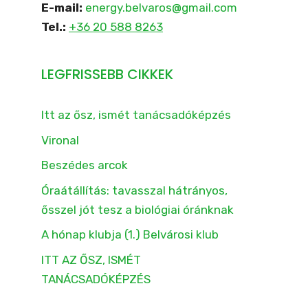
E-mail:
energy.belvaros@gmail.com
Tel.:
+36 20 588 8263
LEGFRISSEBB CIKKEK
Itt az ősz, ismét tanácsadóképzés
Vironal
Beszédes arcok
Óraátállítás: tavasszal hátrányos,
ősszel jót tesz a biológiai óránknak
A hónap klubja (1.) Belvárosi klub
ITT AZ ŐSZ, ISMÉT
TANÁCSADÓKÉPZÉS