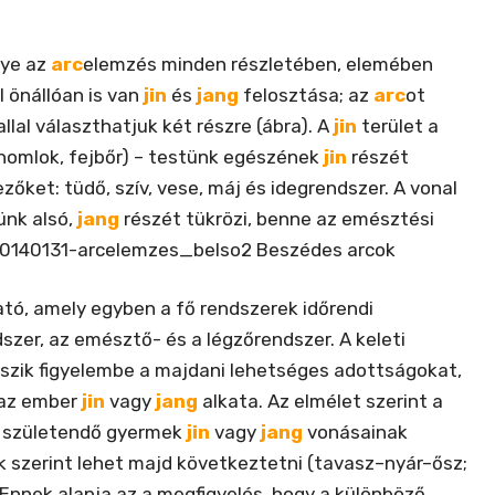
ye az
arc
elemzés minden részletében, elemében
 önállóan is van
jin
és
jang
felosztása; az
arc
ot
llal választhatjuk két részre (ábra). A
jin
terület a
k, homlok, fejbőr) – testünk egészének
jin
részét
ezőket: tüdő, szív, vese, máj és idegrendszer. A vonal
tünk alsó,
jang
részét tükrözi, benne az emésztési
ató, amely egyben a fő rendszerek időrendi
ndszer, az emésztő- és a légzőrendszer. A keleti
eszik figyelembe a majdani lehetséges adottságokat,
l az ember
jin
vagy
j
ang
alkata. Az elmélet szerint a
a születendő gyermek
jin
vagy
jang
vonásainak
ok szerint lehet majd következtetni (tavasz–nyár–ősz;
 Ennek alapja az a megfigyelés, hogy a különböző