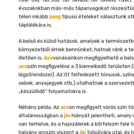
évszakokban más-más tápanyagokat részesítünk
télen inkább
jang
típusú ételeket választunk st
táplálékára is.
A belső és külső hatások, amelyek a természetbő
környezetből érnek bennünket, hatnak ránk a t
illetően is.
Arc
vonásainkon megfigyelhető a bel
arc
szín megfigyelése a 3 kiemelkedő területen (
légzőrendszer). Az itt felfedezett tónusok, szín
sebek, anyajegyek stb.) utalhatnak a szervezetb
„készülődő” folyamatokra is.
Néhány példa. Az
arc
on megfigyelt vörös szín t
általánosságban a
jin
hiányát jelentheti, amely 
van terhelve, és a hajszálerek a bőrfelszín felé 
halvány arcszín viszont a
jin
túlsúlyára utal, és 