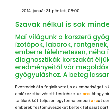
2014. január 31. péntek, 08:00
Szavak nélkül is sok mind
Mai világunk a korszerű gyóg
izotópok, laborok, röntgenek,
emberre félelmetesen, néha i
diagnosztikák korszakát éljü
eredményeitől vár megoldást 
gyógyuláshoz. A beteg lassa
Évezredek óta foglalkoztatja az emberiséget a 
emlékezetbe vésett testrésze, az
arc
. Ahogy n
találunk két teljesen egyforma emberi
arc
ot se
emberek festőművészeket kértek fel saját portré