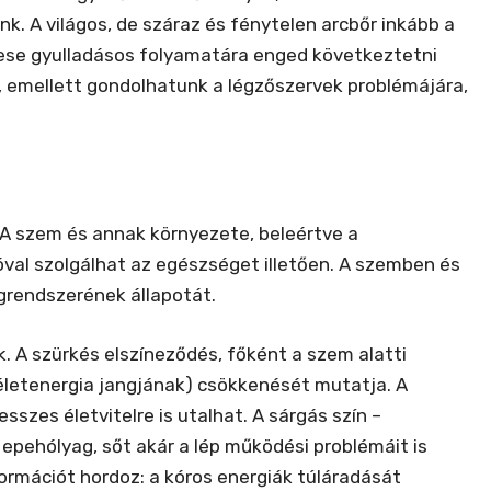
k. A világos, de száraz és fénytelen arcbőr inkább a
 vese gyulladásos folyamatára enged következtetni
 emellett gondolhatunk a légzőszervek problémájára,
A szem és annak környezete, beleértve a
óval szolgálhat az egészséget illetően. A szemben és
grendszerének állapotát.
. A szürkés elszíneződés, főként a szem alatti
életenergia jangjának) csökkenését mutatja. A
esszes életvitelre is utalhat. A sárgás szín –
epehólyag, sőt akár a lép működési problémáit is
formációt hordoz: a kóros energiák túláradását