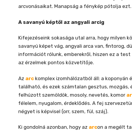
arcvonásaikat. Manapság a fénykép pótolja ezt.
A savanyú képtől az angyali arcig
Kifejezéseink sokasága utal arra, hogy milyen 
savanyú képet vág, angyali arca van, fintorog, d
információt rólunk, emberekről, hiszen ez a tes
az érzelmek pontos közvetítője.
Az
arc
komplex izomhálózatból áll: a koponyán é
található, és ezek számtalan gesztus, mozgás, é
felhúzott szemöldök, mosoly, nevetés, komor
a
félelem, nyugalom, érdeklődés. A fej szervezetü
négyet is képvisel (orr, szem, fül, száj).
Ki gondolná azonban, hogy az
arc
on a megélt ta