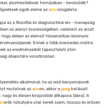
kkel, elszíneződések formájában – bevésődik?
igyelések egyik eleme az
arc
vizsgálata.
apja az a filozófiai és diagnosztikai elv – manapság
ében az alanyt összességében, valamint az arcát
, hogy ebben az elemző folyamatban bizonyos
rvényesüljenek. Ennek a több évezredes múltra
rnek az eredményeiből tapasztalati úton
ségi állapotára vonatkozóan.
Szemlélés alkalmával, ha az első benyomásunk
súlyt mutatnak az
arc
on, akkor a
jang
hatásait
 nagy és élesen kirajzolódó állkapocs (ábra). A
in
erők túlsúlyára utal: kerek szem, hosszú és erősen