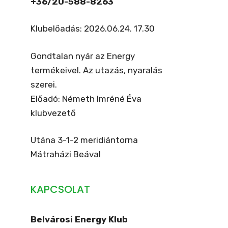
+36/20-588-8263
Klubelőadás: 2026.06.24. 17.30
Gondtalan nyár az Energy
termékeivel. Az utazás, nyaralás
szerei.
Előadó: Németh Imréné Éva
klubvezető
Utána 3-1-2 meridiántorna
Mátraházi Beával
KAPCSOLAT
Belvárosi Energy Klub