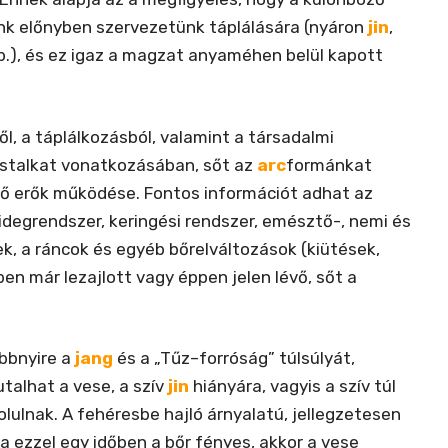
 előnyben szervezetünk táplálására (nyáron
jin
,
b.), és ez igaz a magzat anyaméhen belül kapott
l, a táplálkozásból, valamint a társadalmi
estalkat vonatkozásában, sőt az
arc
formánkat
ső erők működése. Fontos információt adhat az
idegrendszer, keringési rendszer, emésztő-, nemi és
ek, a ráncok és egyéb bőrelváltozások (kiütések,
en már lezajlott vagy éppen jelen lévő, sőt a
öbbnyire a
jang
és a „Tűz–forróság” túlsúlyát,
utalhat a vese, a szív
jin
hiányára, vagyis a szív túl
tolulnak. A fehéresbe hajló árnyalatú, jellegzetesen
ha ezzel egy időben a bőr fényes, akkor a vese