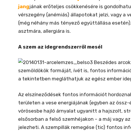
jang
jának erőteljes csökkenésére is gondolhatun
vérszegény (anémiás) állapotokat jelzi, vagy a
(még néhány más tényező együttállása esetén),
asztmára, allergiára is.
A szem az idegrendszerről mesél
szemöldökök formáját, ívét is, fontos informáci
a tekintetben megláthatjuk az egész ember ide
Az elszíneződések fontos információt hordoznak
területen a vese energiájának (egyben az össz-
vörösesbe hajló árnyalat ugyanitt a hajszolt, str
elsősorban a felső szemhéjakon – a máj vagy az 
jelezheti. A szempillák remegése (tic) fontos in