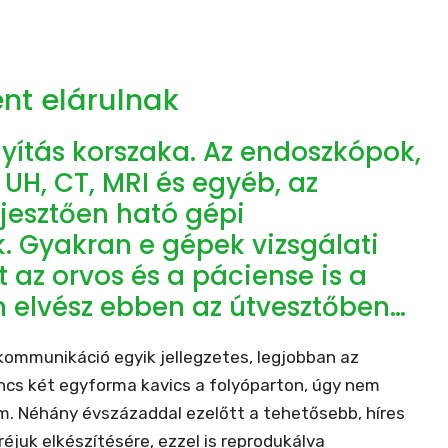
ent elárulnak
yítás korszaka. Az endoszkópok,
 UH, CT, MRI és egyéb, az
jesztően ható gépi
k. Gyakran e gépek vizsgálati
az orvos és a páciense is a
n elvész ebben az útvesztőben…
kommunikáció egyik jellegzetes, legjobban az
incs két egyforma kavics a folyóparton, úgy nem
m. Néhány évszázaddal ezelőtt a tehetősebb, híres
juk elkészítésére, ezzel is reprodukálva