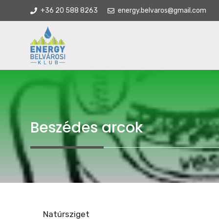
Kilépés
+36 20 588 8263
energy.belvaros@gmail.com
a
tartalomba
Beszédes arcok
Natúrsziget