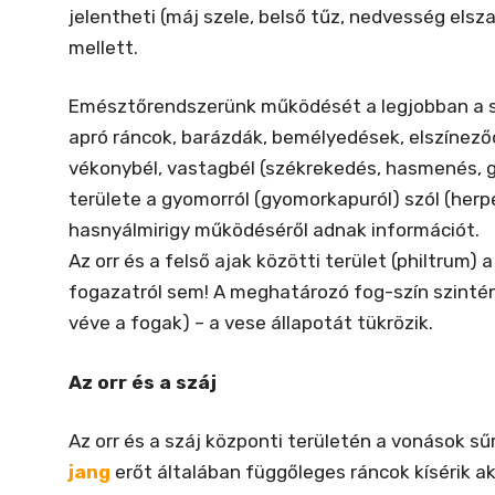
jelentheti (máj szele, belső tűz, nedvesség el
mellett.
Emésztőrendszerünk működését a legjobban a száj
apró ráncok, barázdák, bemélyedések, elszínező
vékonybél, vastagbél (székrekedés, hasmenés, gá
területe a gyomorról (gyomorkapuról) szól (herpe
hasnyálmirigy működéséről adnak információt.
Az orr és a felső ajak közötti terület (philtrum
fogazatról sem! A meghatározó fog-szín szintén
véve a fogak) – a vese állapotát tükrözik.
Az orr és a száj
Az orr és a száj központi területén a vonások s
jang
erőt általában függőleges ráncok kísérik ak