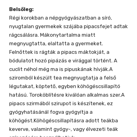
Belsőleg:
Régi korokban a népgyógyászatban a síró,
nyugtalan gyermekek szájába pipacsfejet adtak
rágcsálásra. Mákonytartalma miatt
megnyugtatta, elaltatta a gyermeket.
Felnőttek is rágták a pipacs máktokját, a
bódulatot hozó pipázás e virággal történt. A
cuclit néhol még ma is pipuskának hívják.A
sziromból készült tea megnyugtatja a felső
légutakat, köptető, egyben köhögéscsillapító
hatású. Toroköblítésre kiválóan alkalmas szer.A
pipacs szirmából szirupot is készítenek, ez
gyógyhatásánál fogva gyógyítja a
köhögést.Köhögéscsillapításra adott teákba
keverve, valamint gyógy-, vagy élvezeti teák