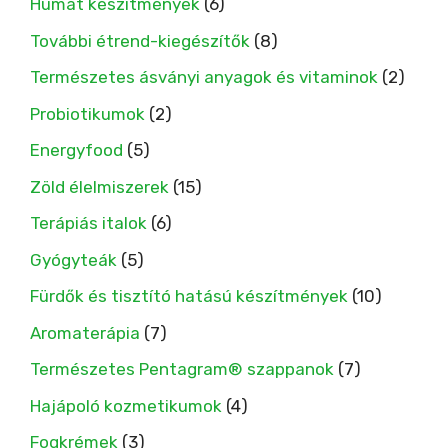
Humát készítmények
(6)
További étrend-kiegészítők
(8)
Természetes ásványi anyagok és vitaminok
(2)
Probiotikumok
(2)
Energyfood
(5)
Zöld élelmiszerek
(15)
Terápiás italok
(6)
Gyógyteák
(5)
Fürdők és tisztító hatású készítmények
(10)
Aromaterápia
(7)
Természetes Pentagram® szappanok
(7)
Hajápoló kozmetikumok
(4)
Fogkrémek
(3)