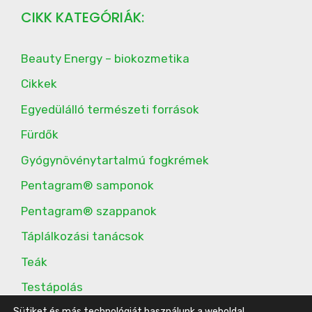
CIKK KATEGÓRIÁK:
Beauty Energy – biokozmetika
Cikkek
Egyedülálló természeti források
Fürdők
Gyógynövénytartalmú fogkrémek
Pentagram® samponok
Pentagram® szappanok
Táplálkozási tanácsok
Teák
Testápolás
Sütiket és más technológiát használunk a weboldal