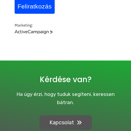
Feliratkozás
Marketing:
A
c
t
i
v
e
C
a
Kérdése van?
m
p
a
Ha úgy érzi, hogy tuduk segíteni, keressen
i
bátran.
g
n
Kapcsolat