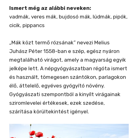
Ismert még az alábbi neveken:
vadmák, veres mák, bujdosó mák, lúdmák, pipók,
cicik, pippancs
„Mák közt termő rózsának” nevezi Melius
Juhász Péter 1558-ban e szép, egész nyáron
megtalálható virágot, amely a magyarság egyik
jelképe lett. A népgyógyászatban régóta ismert
és használt, tömegesen szántókon, parlagokon
élő, áttelelő, egyéves gyógyító növény.
Gyógyászati szempontból a kinyílt virágainak
sziromlevelei értékesek, ezek szedése,
szárítása körültekintést igényel.