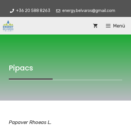
Kilépés
+36 20 588 8263
energy.belvaros@gmail.com
a
tartalomba
Menü
Pipacs
Papaver Rhoeas L.