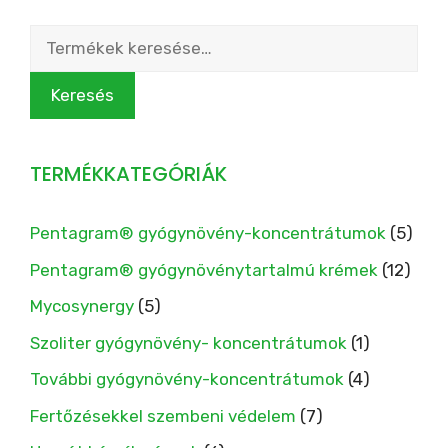
Keresés
a
következőre:
Keresés
TERMÉKKATEGÓRIÁK
Pentagram® gyógynövény-koncentrátumok
(5)
Pentagram® gyógynövénytartalmú krémek
(12)
Mycosynergy
(5)
Szoliter gyógynövény- koncentrátumok
(1)
További gyógynövény-koncentrátumok
(4)
Fertőzésekkel szembeni védelem
(7)