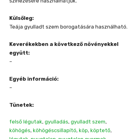
színezésére használhatjuk.
Külsőleg:
Teája gyulladt szem borogatására használható.
Keverékekben a következő növényekkel
együtt:
–
Egyéb információ:
–
Tünetek:
felső légutak
, 
gyulladás
, 
gyulladt szem
, 
köhögés
, 
köhögéscsillapító
, 
köp
, 
köptető
, 
légutak
, 
nyugtalan
, 
nyugtalan gyermek
, 