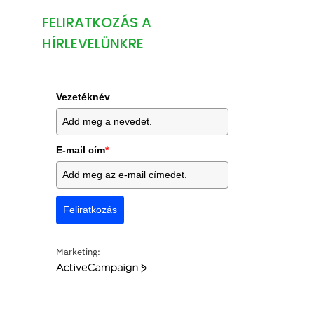
FELIRATKOZÁS A
HÍRLEVELÜNKRE
Vezetéknév
E-mail cím
*
Feliratkozás
Marketing:
A
c
t
i