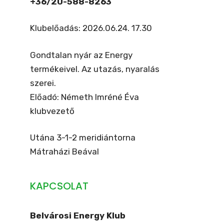
+36/20-588-8263
Klubelőadás: 2026.06.24. 17.30
Gondtalan nyár az Energy
termékeivel. Az utazás, nyaralás
szerei.
Előadó: Németh Imréné Éva
klubvezető
Utána 3-1-2 meridiántorna
Mátraházi Beával
KAPCSOLAT
Belvárosi Energy Klub