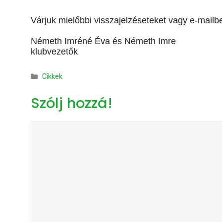
Várjuk mielőbbi visszajelzéseteket vagy e-mailb
Németh Imréné Éva és Németh Imre
klubvezetők
Kategória
Cikkek
Szólj hozzá!
Hozzászólás