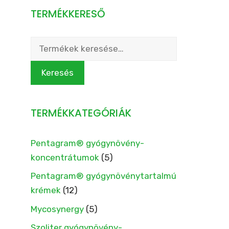
TERMÉKKERESŐ
Keresés
a
következőre:
Keresés
TERMÉKKATEGÓRIÁK
Pentagram® gyógynövény-
koncentrátumok
(5)
Pentagram® gyógynövénytartalmú
krémek
(12)
Mycosynergy
(5)
Szoliter gyógynövény-