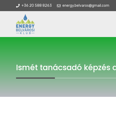
Kilépés
+36 20 588 8263
energy.belvaros@gmail.com
a
tartalomba
Ismét tanácsadó képzés 