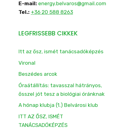
E-mail:
energy.belvaros@gmail.com
Tel.:
+36 20 588 8263
LEGFRISSEBB CIKKEK
Itt az ősz, ismét tanácsadóképzés
Vironal
Beszédes arcok
Óraátállítás: tavasszal hátrányos,
ősszel jót tesz a biológiai óránknak
A hónap klubja (1.) Belvárosi klub
ITT AZ ŐSZ, ISMÉT
TANÁCSADÓKÉPZÉS