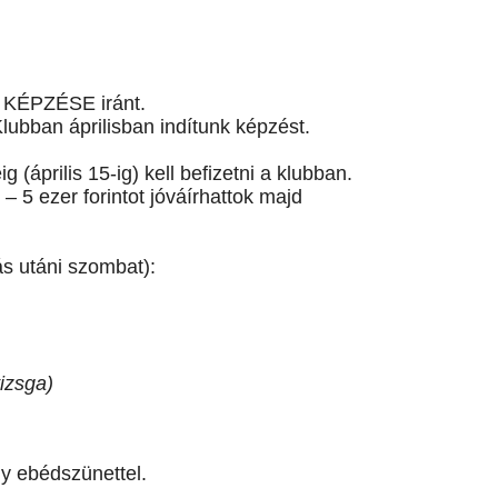
 KÉPZÉSE iránt.
lubban áprilisban indítunk képzést.
ig (április 15-ig) kell befizetni a klubban.
– 5 ezer forintot jóváírhattok majd
s utáni szombat):
vizsga)
y ebédszünettel.