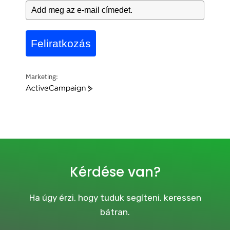
Feliratkozás
Marketing:
A
c
t
i
v
e
C
a
Kérdése van?
m
p
a
Ha úgy érzi, hogy tuduk segíteni, keressen
i
bátran.
g
n