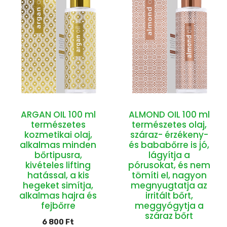
ARGAN OIL 100 ml
ALMOND OIL 100 ml
természetes
természetes olaj,
kozmetikai olaj,
száraz- érzékeny-
alkalmas minden
és bababőrre is jó,
bőrtipusra,
lágyítja a
kivételes lifting
pórusokat, és nem
hatással, a kis
tömíti el, nagyon
hegeket simítja,
megnyugtatja az
alkalmas hajra és
irritált bőrt,
fejbőrre
meggyógytja a
száraz bőrt
6 800
Ft