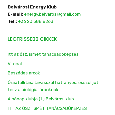
Belvárosi Energy Klub
E-mail:
energy.belvaros@gmail.com
Tel.:
+36 20 588 8263
LEGFRISSEBB CIKKEK
Itt az ősz, ismét tanácsadóképzés
Vironal
Beszédes arcok
Óraátállítás: tavasszal hátrányos, ősszel jót
tesz a biológiai óránknak
A hónap klubja (1.) Belvárosi klub
ITT AZ ŐSZ, ISMÉT TANÁCSADÓKÉPZÉS