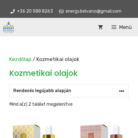
Kilépés
+36 20 588 8263
energy.belvaros@gmail.com
a
tartalomba
Menü
Kezdőlap
/ Kozmetikai olajok
Kozmetikai olajok
Sorted
Mind a(z) 2 találat megjelenítve
by
latest