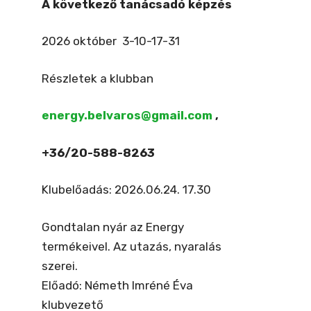
A következő tanácsadó képzés
2026 október 3-10-17-31
Részletek a klubban
energy.belvaros@gmail.com
,
+36/20-588-8263
Klubelőadás: 2026.06.24. 17.30
Gondtalan nyár az Energy
termékeivel. Az utazás, nyaralás
szerei.
Előadó: Németh Imréné Éva
klubvezető