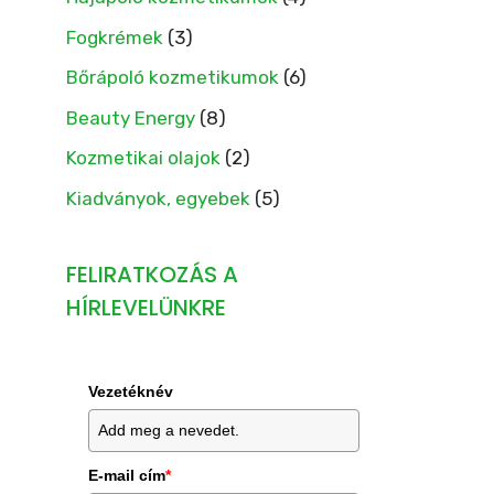
Fogkrémek
(3)
Bőrápoló kozmetikumok
(6)
Beauty Energy
(8)
Kozmetikai olajok
(2)
Kiadványok, egyebek
(5)
FELIRATKOZÁS A
HÍRLEVELÜNKRE
Vezetéknév
E-mail cím
*