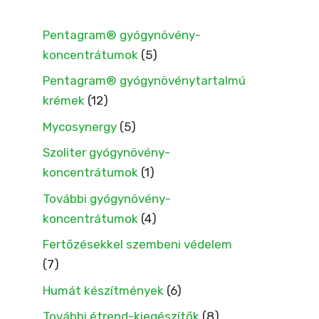
Pentagram® gyógynövény-
koncentrátumok
(5)
Pentagram® gyógynövénytartalmú
krémek
(12)
Mycosynergy
(5)
Szoliter gyógynövény-
koncentrátumok
(1)
További gyógynövény-
koncentrátumok
(4)
Fertőzésekkel szembeni védelem
(7)
Humát készítmények
(6)
További étrend-kiegészítők
(8)