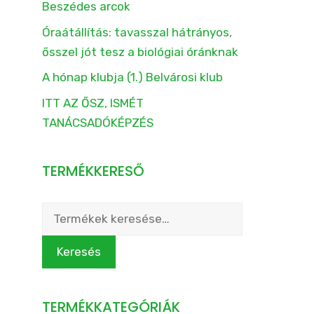
Beszédes arcok
Óraátállítás: tavasszal hátrányos,
ősszel jót tesz a biológiai óránknak
A hónap klubja (1.) Belvárosi klub
ITT AZ ŐSZ, ISMÉT
TANÁCSADÓKÉPZÉS
TERMÉKKERESŐ
Keresés
a
következőre:
Keresés
TERMÉKKATEGÓRIÁK