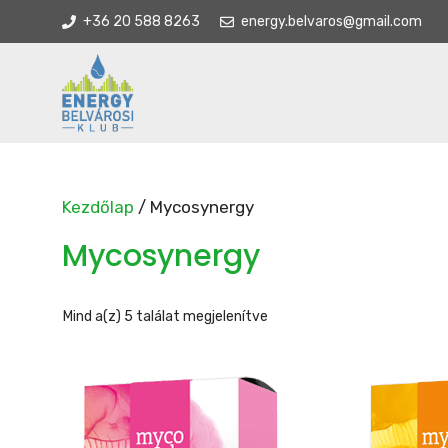
Kilépés
+36 20 588 8263
energy.belvaros@gmail.com
a
tartalomba
Kezdőlap
/ Mycosynergy
Mycosynergy
Sorted
Mind a(z) 5 találat megjelenítve
by
latest