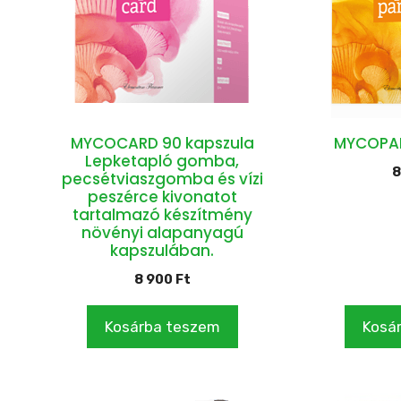
MYCOCARD 90 kapszula
MYCOPAN
Lepketapló gomba,
8
pecsétviaszgomba és vízi
peszérce kivonatot
tartalmazó készítmény
növényi alapanyagú
kapszulában.
8 900
Ft
Kosárba teszem
Kosá