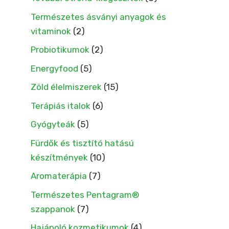
Természetes ásványi anyagok és
vitaminok
(2)
Probiotikumok
(2)
Energyfood
(5)
Zöld élelmiszerek
(15)
Terápiás italok
(6)
Gyógyteák
(5)
Fürdők és tisztító hatású
készítmények
(10)
Aromaterápia
(7)
Természetes Pentagram®
szappanok
(7)
Hajápoló kozmetikumok
(4)