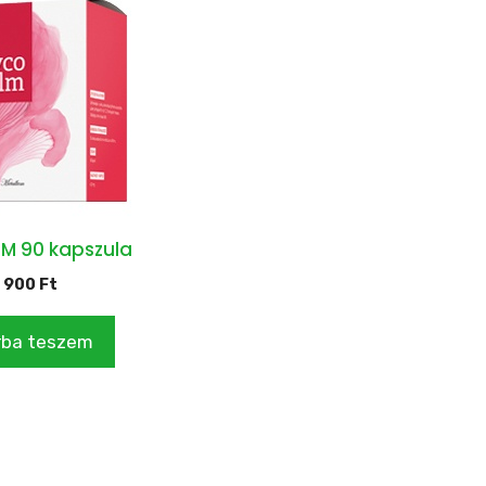
M 90 kapszula
 900
Ft
rba teszem