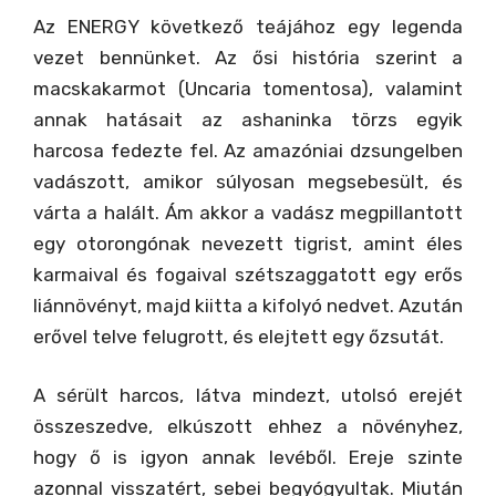
Az ENERGY következő teájához egy legenda
vezet bennünket. Az ősi história szerint a
macskakarmot (Uncaria tomentosa), valamint
annak hatásait az ashaninka törzs egyik
harcosa fedezte fel. Az amazóniai dzsungelben
vadászott, amikor súlyosan megsebesült, és
várta a halált. Ám akkor a vadász megpillantott
egy otorongónak nevezett tigrist, amint éles
karmaival és fogaival szétszaggatott egy erős
liánnövényt, majd kiitta a kifolyó nedvet. Azután
erővel telve felugrott, és elejtett egy őzsutát.
A sérült harcos, látva mindezt, utolsó erejét
összeszedve, elkúszott ehhez a növényhez,
hogy ő is igyon annak levéből. Ereje szinte
azonnal visszatért, sebei begyógyultak. Miután