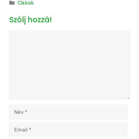
Kategória
Cikkek
Szólj hozzá!
Hozzászólás
Név
Email