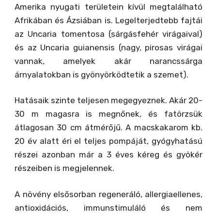
Amerika nyugati területein kívül megtalálható
Afrikában és Ázsiában is. Legelterjedtebb fajtái
az Uncaria tomentosa (sárgásfehér virágaival)
és az Uncaria guianensis (nagy, pirosas virágai
vannak, amelyek akár narancssárga
árnyalatokban is gyönyörködtetik a szemet).
Hatásaik szinte teljesen megegyeznek. Akár 20-
30 m magasra is megnőnek, és fatörzsük
átlagosan 30 cm átmérőjű. A macskakarom kb.
20 év alatt éri el teljes pompáját, gyógyhatású
részei azonban már a 3 éves kéreg és gyökér
részeiben is megjelennek.
A növény elsősorban regeneráló, allergiaellenes,
antioxidációs, immunstimuláló és nem