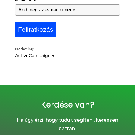
Feliratkozás
Marketing:
A
c
t
i
v
e
C
a
Kérdése van?
m
p
a
Ha úgy érzi, hogy tuduk segíteni, keressen
i
bátran.
g
n