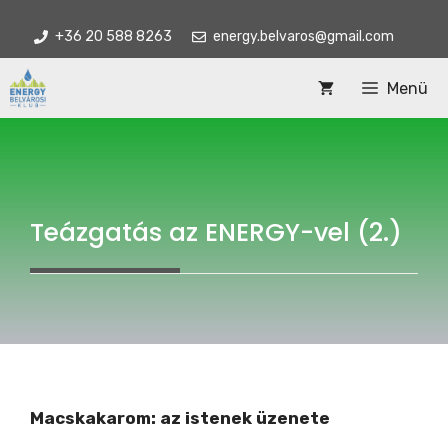
Kilépés
+36 20 588 8263
energy.belvaros@gmail.com
a
tartalomba
Menü
Teázgatás az ENERGY-vel (2.)
Macskakarom: az istenek üzenete