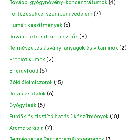
További gyógynövény-koncentrátumok
(4)
Fertőzésekkel szembeni védelem
(7)
Humát készítmények
(6)
További étrend-kiegészítők
(8)
Természetes ásványi anyagok és vitaminok
(2)
Probiotikumok
(2)
Energyfood
(5)
Zöld élelmiszerek
(15)
Terápiás italok
(6)
Gyógyteák
(5)
Fürdők és tisztító hatású készítmények
(10)
Aromaterápia
(7)
Természetes Pentagram® szappanok
(7)