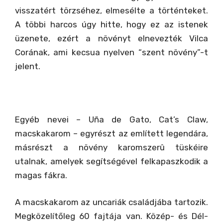
visszatért törzséhez, elmesélte a történteket.
A többi harcos úgy hitte, hogy ez az istenek
üzenete, ezért a növényt elnevezték Vilca
Corának, ami kecsua nyelven “szent növény”-t
jelent.
Egyéb nevei – Uña de Gato, Cat’s Claw,
macskakarom – egyrészt az említett legendára,
másrészt a növény karomszerû tüskéire
utalnak, amelyek segítségével felkapaszkodik a
magas fákra.
A macskakarom az uncariák családjába tartozik.
Megközelítőleg 60 fajtája van. Közép- és Dél-