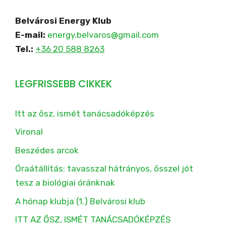
Belvárosi Energy Klub
E-mail:
energy.belvaros@gmail.com
Tel.:
+36 20 588 8263
LEGFRISSEBB CIKKEK
Itt az ősz, ismét tanácsadóképzés
Vironal
Beszédes arcok
Óraátállítás: tavasszal hátrányos, ősszel jót
tesz a biológiai óránknak
A hónap klubja (1.) Belvárosi klub
ITT AZ ŐSZ, ISMÉT TANÁCSADÓKÉPZÉS