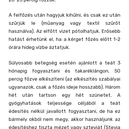
A felfőzés után hagyjuk kihűlni, és csak ez után
szűrjük le (műanyag vagy textil szűrőt
használva). Az elfőtt vizet pótolhatjuk. Erősebb
hatást érhetünk el, ha a kérget főzés előtt 1-2
órára hideg vízbe áztatjuk.
Súlyosabb betegség esetén ajánlott a teát 3
hónapig fogyasztani és takaréklángon, 50
percig főzve elkészíteni (az elkészítés szabályai
ugyanazok, csak a főzés ideje hosszabb). Három
hét után tartson egy hét szünetet. A
gyógyhatások teljessége céljából a teát
édesítés nélkül javallott fogyasztani, de ha ez
bármely okból nem megy, akkor használjunk az
édesítéshez tiszta mézet vagy szteviát (Stevia