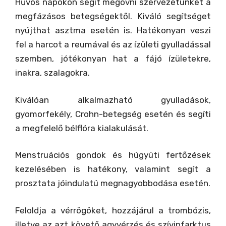
Hűvös napokon segít megóvni szervezetünket a
megfázásos betegségektől. Kiváló segítséget
nyújthat asztma esetén is. Hatékonyan veszi
fel a harcot a reumával és az ízületi gyulladással
szemben, jótékonyan hat a fájó ízületekre,
inakra, szalagokra.
Kiválóan alkalmazható gyulladások,
gyomorfekély, Crohn-betegség esetén és segíti
a megfelelő bélflóra kialakulását.
Menstruációs gondok és húgyúti fertőzések
kezelésében is hatékony, valamint segít a
prosztata jóindulatú megnagyobbodása esetén.
Feloldja a vérrögöket, hozzájárul a trombózis,
illetve az azt követő agyvérzés és szívinfarktus