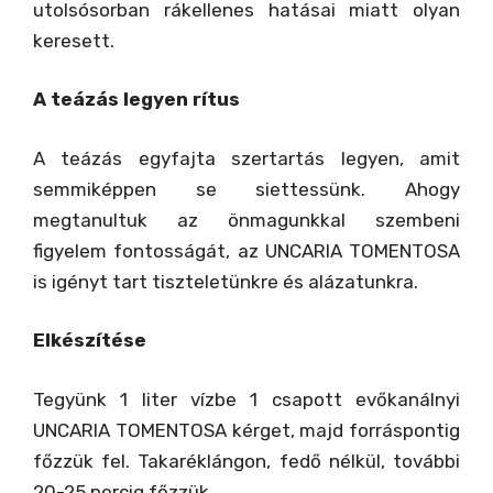
utolsósorban rákellenes hatásai miatt olyan
keresett.
A teázás legyen rítus
A teázás egyfajta szertartás legyen, amit
semmiképpen se siettessünk. Ahogy
megtanultuk az önmagunkkal szembeni
figyelem fontosságát, az UNCARIA TOMENTOSA
is igényt tart tiszteletünkre és alázatunkra.
Elkészítése
Tegyünk 1 liter vízbe 1 csapott evőkanálnyi
UNCARIA TOMENTOSA kérget, majd forráspontig
főzzük fel. Takaréklángon, fedő nélkül, további
20-25 percig főzzük.