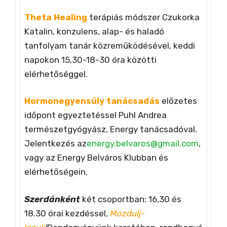
Theta Healing
terápiás módszer Czukorka
Katalin, konzulens, alap- és haladó
tanfolyam tanár közreműködésével, keddi
napokon 15,30-18-30 óra közötti
elérhetőséggel.
Hormonegyensúly tanácsadás
előzetes
időpont egyeztetéssel Puhl Andrea
természetgyógyász, Energy tanácsadóval.
Jelentkezés az
energy.belvaros@gmail.com
,
vagy az Energy Belváros Klubban és
elérhetőségein.
Szerdánként
két csoportban: 16,30 és
18.30 órai kezdéssel,
Mozdulj-