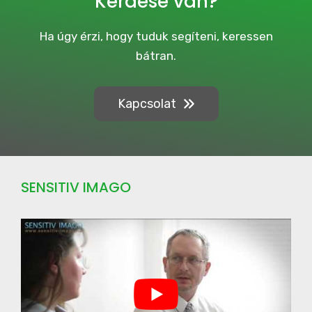
Kérdése van?
m
p
a
Ha úgy érzi, hogy tuduk segíteni, keressen
i
bátran.
g
n
Kapcsolat
SENSITIV IMAGO