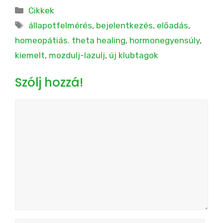
Kategória
Cikkek
Címkék
állapotfelmérés
,
bejelentkezés
,
előadás
,
homeopátiás. theta healing
,
hormonegyensúly
,
kiemelt
,
mozdulj-lazulj
,
új klubtagok
Szólj hozzá!
Hozzászólás