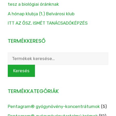
tesz a biológiai óránknak
A hónap klubja (1.) Belvárosi klub
ITT AZ ŐSZ, ISMÉT TANÁCSADÓKÉPZÉS
TERMÉKKERESŐ
Keresés
a
következőre:
Keresés
TERMÉKKATEGÓRIÁK
Pentagram® gyógynövény-koncentrátumok
(5)
Pentagram® gyógynövénytartalmú krémek
(12)