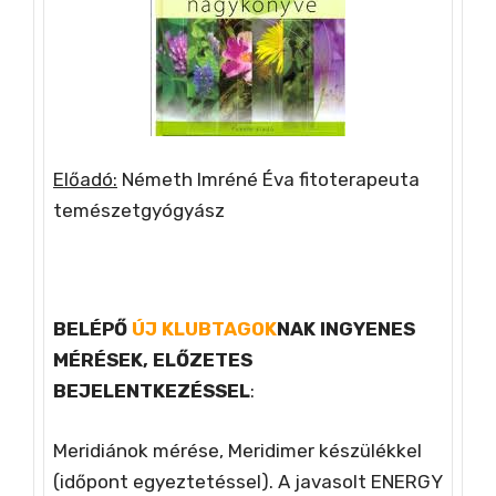
Előadó:
Németh Imréné Éva fitoterapeuta
temészetgyógyász
BELÉPŐ
ÚJ KLUBTAGOK
NAK INGYENES
MÉRÉSEK, ELŐZETES
BEJELENTKEZÉSSEL
:
Meridiánok mérése, Meridimer készülékkel
(időpont egyeztetéssel). A javasolt ENERGY