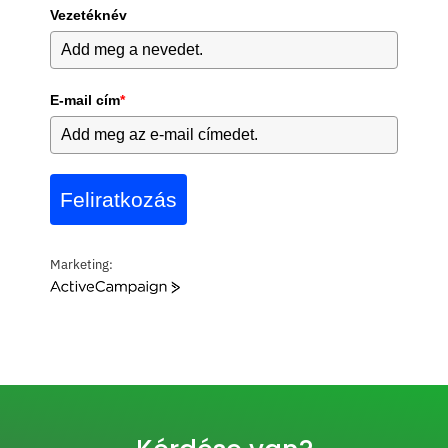
Vezetéknév
E-mail cím
*
Feliratkozás
Marketing:
A
c
t
i
v
e
C
a