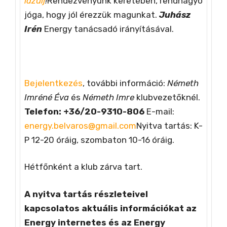
lazulj
!
Rendezvényünk keretében, rendhagyó
jóga, hogy jól érezzük magunkat.
Juhász
Irén
Energy tanácsadó irányításával.
Bejelentkezés
, további információ:
Németh
Imréné Éva
és
Németh Imre
klubvezetőknél.
Telefon: +36/
20-9310-806
E-mail:
energy.belvaros@gmail.com
Nyitva tartás: K-
P 12-20 óráig, szombaton 10-16 óráig.
Hétfőnként a klub zárva tart.
A nyitva tartás részleteivel
kapcsolatos aktuális információkat az
Energy internetes és az Energy