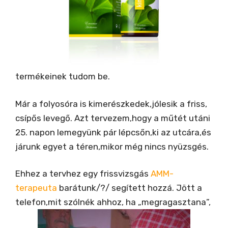
termékeinek tudom be.
Már a folyosóra is kimerészkedek,jólesik a friss,
csípős levegő. Azt tervezem,hogy a műtét utáni
25. napon lemegyünk pár lépcsőn,ki az utcára,és
járunk egyet a téren,mikor még nincs nyüzsgés.
Ehhez a tervhez egy frissvizsgás
AMM-
terapeuta
barátunk/?/ segített hozzá. Jött a
telefon,mit szólnék ahhoz, ha „megragasztana”,