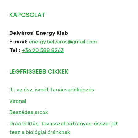
KAPCSOLAT
Belvárosi Energy Klub
E-mail:
energy.belvaros@gmail.com
Tel.:
+36 20 588 8263
LEGFRISSEBB CIKKEK
Itt az ősz, ismét tanácsadóképzés
Vironal
Beszédes arcok
Óraátállítás: tavasszal hátrányos, ősszel jót
tesz a biológiai óránknak