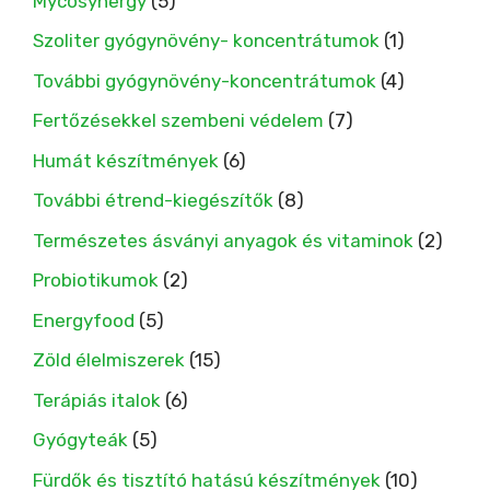
Mycosynergy
(5)
Szoliter gyógynövény- koncentrátumok
(1)
További gyógynövény-koncentrátumok
(4)
Fertőzésekkel szembeni védelem
(7)
Humát készítmények
(6)
További étrend-kiegészítők
(8)
Természetes ásványi anyagok és vitaminok
(2)
Probiotikumok
(2)
Energyfood
(5)
Zöld élelmiszerek
(15)
Terápiás italok
(6)
Gyógyteák
(5)
Fürdők és tisztító hatású készítmények
(10)