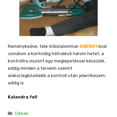
Reménykedve, tele önbizalommal-
ENERGY
ával
csinálom a kontrollig hátralévő három hetet, a
kontrollra viszont egy meglepetéssel készülök,
eddig minden a terveim szerint
alakul,legközelebb a kontroll után jelentkezem,
addig is
Kalandra fel!
Kategória
Cikkek