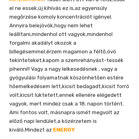
el ne essek,új kihívás ez is,az egyensúly
megőrzése komoly koncentrációt igényel.
Annyira belejövök,hogy nem lehet
leállítani,mindenhol ott vagyok,mindenhol
forgalmi akadályt okozok a
billegésemmel,érzem magamon a féltő,óvó
tekinteteket,kapom a szemrehányást-tessék
pihenni!! Vagy a nagy lelkesedésnek , vagy a
gyógyulási folyamatnak köszönhetően estére
hőemelkedésem lett,kicsit bedagadt,kicsit forró
volt,kicsit lüktetett,ennek ellenére elégedett
vagyok, mert mindez csak a 18. napon történt.
Ami fontos volt, másnapra ismét megvolt az
előző napi lendület,a közérzetem is
kiváló.Mindezt az
ENERGY