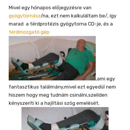
Mivel egy hónapos előjegyzésre van
gyógytornász
/na, ezt nem kalkuláltam be/, így
marad a térdprotézis gyógytorna CD-je, és a
térdmozgató gép
,ami egy
fantasztikus találmány,mivel ezt egyedül nem
hiszem hogy meg tudnám csinálni,szelíden
kényszeríti ki a hajlítási szög emelését.