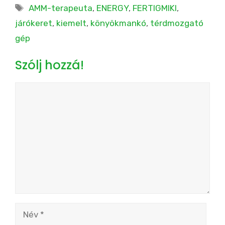
Címkék
AMM-terapeuta
,
ENERGY
,
FERTIGMIKI
,
járókeret
,
kiemelt
,
könyökmankó
,
térdmozgató
gép
Szólj hozzá!
Hozzászólás
Név