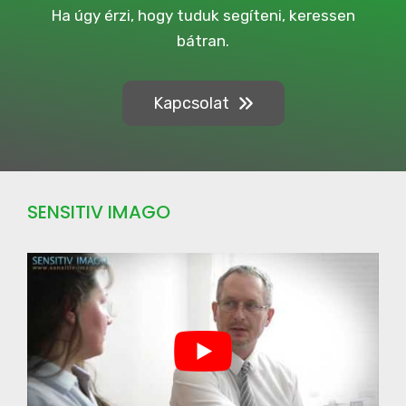
a
Ha úgy érzi, hogy tuduk segíteni, keressen
i
bátran.
g
n
Kapcsolat
SENSITIV IMAGO