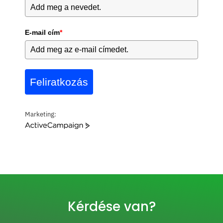
E-mail cím
*
Feliratkozás
Marketing:
A
c
t
i
v
e
C
a
Kérdése van?
m
p