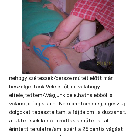
nehogy szétessek/persze műtét előtt már
beszélgettünk Vele erről, de valahogy
elfelejtettem/.Vágjunk bele,hátha ebből is
valami jó fog kisülni. Nem bántam meg, egész új
dolgokat tapasztaltam, a fájdalom , a duzzanat,
a lüktetések korlátozódtak a műtét által
érintett területre/ami azért a 25 centis vágást