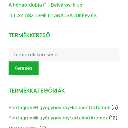
A hónap klubja (1.) Belvárosi klub
ITT AZ ŐSZ, ISMÉT TANÁCSADÓKÉPZÉS
TERMÉKKERESŐ
Keresés
a
következőre:
Keresés
TERMÉKKATEGÓRIÁK
Pentagram® gyógynövény-koncentrátumok
(5)
Pentagram® gyógynövénytartalmú krémek
(12)