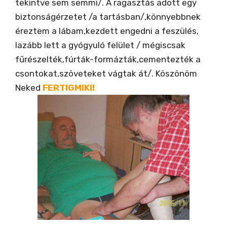
tekintve sem semmi/. A ragasztás adott egy
biztonságérzetet /a tartásban/,könnyebbnek
éreztem a lábam,kezdett engedni a feszülés,
lazább lett a gyógyuló felület / mégiscsak
fűrészelték,fúrták-formázták,cementezték a
csontokat,szöveteket vágtak át/. Köszönöm
Neked
FERTIGMIKI!