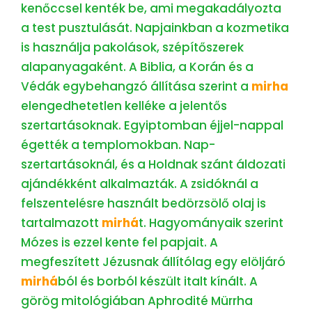
kenőccsel kenték be, ami megakadályozta
a test pusztulását. Napjainkban a kozmetika
is használja pakolások, szépítőszerek
alapanyagaként. A Biblia, a Korán és a
Védák egybehangzó állítása szerint a
mirha
elengedhetetlen kelléke a jelentős
szertartásoknak. Egyiptomban éjjel-nappal
égették a templomokban. Nap-
szertartásoknál, és a Holdnak szánt áldozati
ajándékként alkalmazták. A zsidóknál a
felszentelésre használt bedörzsölő olaj is
tartalmazott
mirhá
t. Hagyományaik szerint
Mózes is ezzel kente fel papjait. A
megfeszített Jézusnak állítólag egy elöljáró
mirhá
ból és borból készült italt kínált. A
görög mitológiában Aphrodité Mürrha