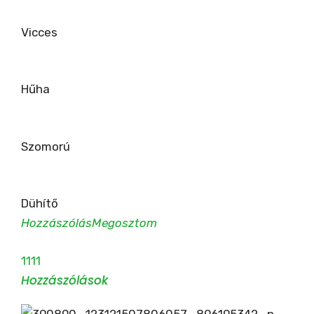
Vicces
Hűha
Szomorú
Dühítő
Hozzászólás
Megosztom
11
11
Hozzászólások