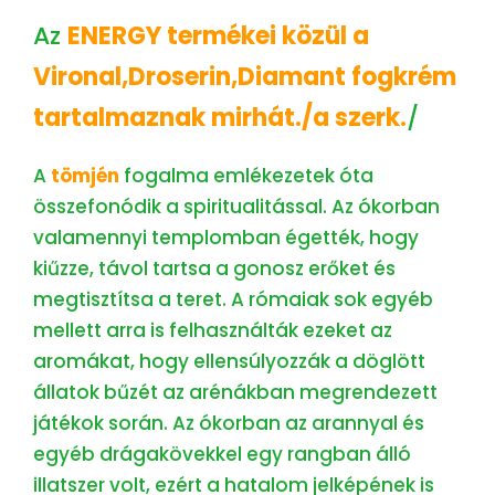
Az
ENERGY termékei közül a
Vironal,Droserin,Diamant fogkrém
tartalmaznak mirhát./a szerk.
/
A
tömjén
fogalma emlékezetek óta
összefonódik a spiritualitással. Az ókorban
valamennyi templomban égették, hogy
kiűzze, távol tartsa a gonosz erőket és
megtisztítsa a teret. A rómaiak sok egyéb
mellett arra is felhasználták ezeket az
aromákat, hogy ellensúlyozzák a döglött
állatok bűzét az arénákban megrendezett
játékok során. Az ókorban az arannyal és
egyéb drágakövekkel egy rangban álló
illatszer volt, ezért a hatalom jelképének is