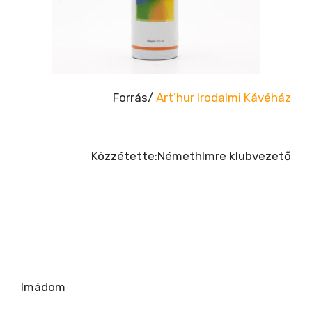
Forrás/
Art’hur Irodalmi Kávéház
Közzétette:NémethImre klubvezető
Imádom