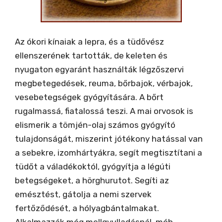
Az ókori kínaiak a lepra, és a tüdővész
ellenszerének tartották, de keleten és
nyugaton egyaránt használták légzőszervi
megbetegedések, reuma, bőrbajok, vérbajok,
vesebetegségek gyógyítására. A bőrt
rugalmassá, fiatalossá teszi. A mai orvosok is
elismerik a tömjén-olaj számos gyógyító
tulajdonságát, miszerint jótékony hatással van
a sebekre, izomhártyákra, segít megtisztítani a
tüdőt a váladékoktól, gyógyítja a légúti
betegségeket, a hörghurutot. Segíti az
emésztést, gátolja a nemi szervek
fertőződését, a hólyagbántalmakat.