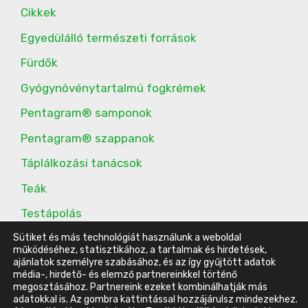
Cikkek
Egyedülálló természeti források
Fürdők
Gyógynövénytartalmú fogkrémek
Pentagram® samponok
Pentagram® szappanok
Táplálkozási tanácsok
Teák
Testápolás
További étrend-kiegészítők
Sütiket és más technológiát használunk a weboldal
működéséhez, statisztikához, a tartalmak és hirdetések,
ajánlatok személyre szabásához, és az így gyűjtött adatok
média-, hirdető- és elemző partnereinkkel történő
megosztásához. Partnereink ezeket kombinálhatják más
© 2016-2023 Energy Belvárosi Klub |
ÁSZF
|
Adatvédelmi
adatokkal is. Az gombra kattintással hozzájárulsz mindezekhez.