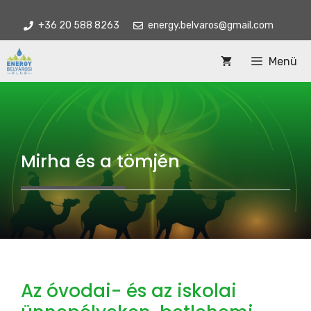
Kilépés
+36 20 588 8263
energy.belvaros@gmail.com
a
tartalomba
Menü
Mirha és a tömjén
Az óvodai- és az iskolai