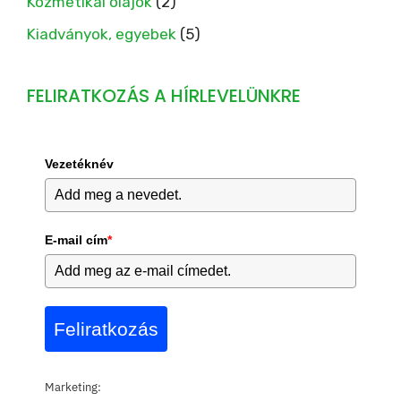
Kozmetikai olajok
(2)
Kiadványok, egyebek
(5)
FELIRATKOZÁS A HÍRLEVELÜNKRE
Vezetéknév
E-mail cím
*
Feliratkozás
Marketing: