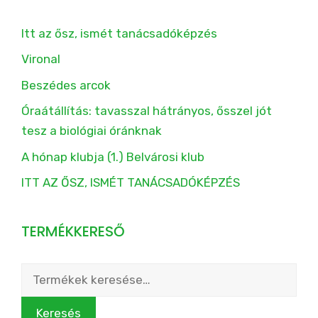
Itt az ősz, ismét tanácsadóképzés
Vironal
Beszédes arcok
Óraátállítás: tavasszal hátrányos, ősszel jót
tesz a biológiai óránknak
A hónap klubja (1.) Belvárosi klub
ITT AZ ŐSZ, ISMÉT TANÁCSADÓKÉPZÉS
TERMÉKKERESŐ
Keresés
a
következőre:
Keresés