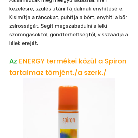
Alkalmazzák még mellgyulladásnál, méh
kezelésre, szülés utáni fájdalmak enyhítésére.
Kisimítja a ráncokat, puhítja a bőrt, enyhíti a bőr
zsírosságát. Segít megszabadulni a lelki
szorongásoktól, gondterheltségtől, visszaadja a
lélek erejét.
Az
ENERGY termékei közül a Spiron
tartalmaz tömjént./a szerk./