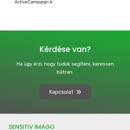
A
c
t
i
v
e
C
a
Kérdése van?
m
p
a
Ha úgy érzi, hogy tuduk segíteni, keressen
i
bátran.
g
n
Kapcsolat
SENSITIV IMAGO