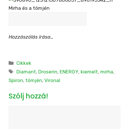
Hozzászólás írása…
Kategória
Cikkek
Címkék
Diamant
,
Droserin
,
ENERGY
,
kiemelt
,
mirha
,
Spiron
,
tömjén
,
Vironal
Szólj hozzá!
Hozzászólás