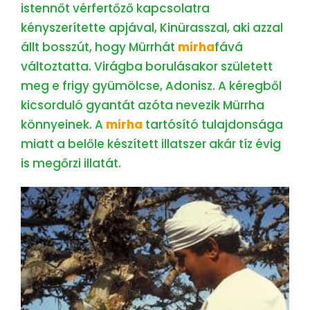
istennőt vérfertőző kapcsolatra
kényszerítette apjával, Kinürasszal, aki azzal
állt bosszút, hogy Mürrhát
mirha
fává
változtatta. Virágba borulásakor született
meg e frigy gyümölcse, Adonisz. A kéregből
kicsorduló gyantát azóta nevezik Mürrha
könnyeinek. A
mirha
tartósító tulajdonsága
miatt a belőle készített illatszer akár tíz évig
is megőrzi illatát.