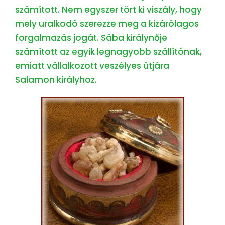
számított. Nem egyszer tört ki viszály, hogy
mely uralkodó szerezze meg a kizárólagos
forgalmazás jogát. Sába királynője
számított az egyik legnagyobb szállítónak,
emiatt vállalkozott veszélyes útjára
Salamon királyhoz.