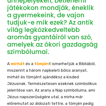
ünnepélyeken, betlehemi
játékokon mondják, éneklik
a gyermekeink, de vajon
tudjuk-e mik ezek? Az antik
világ legközkedveltebb
aromás gyantáiról van szó,
amelyek az ókori gazdagság
szimbólumai.
A
mirhát
és a
tömjén
t ismerhetjük a Bibliából,
miszerint a három napkeleti bölcs aranyat,
mirhát és tömjént ajándékoz a kisded
Jézusnak. Természetesen ezeknek s
zimbolikus
jelentése van. Az arany a Nap szimbóluma, ami
Jézus napszerűségére utal, a mirha már
előremutat az áldozati tettre, a tömjén pedig