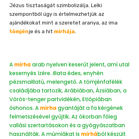
Jézus tisztaságát szimbolizálja. Lelki
szempontból úgy is értelmezhetjük az
ajándékokat mint a szeretet aranya, az ima
tömjén
je és a hit
mirhája
.
A
mirha
arab nyelven keserűt jelent, ami utal
kesernyés ízére. Illata édes, enyhén
pézsmaillatú, melengető. A tömjénfafélék
családjába tartozik, Arábiában, Ázsiában, a
Vörös-tenger partvidékén, Etiópiában
őshonos. A
mirha
gyantáját a fa kérgének
felmetszésével gyűjtik. Az ókorban főleg
vallási szertartásokon és a gyógyászatban
használták. A múmiákat is
mirhá
ból készült