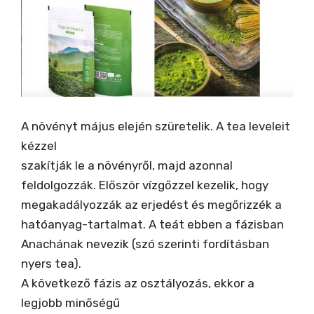
A növényt május elején szüretelik. A tea leveleit
kézzel
szakítják le a növényről, majd azonnal
feldolgozzák. Először vízgőzzel kezelik, hogy
megakadályozzák az erjedést és megőrizzék a
hatóanyag-tartalmat. A teát ebben a fázisban
Anachának nevezik (szó szerinti fordításban
nyers tea).
A következő fázis az osztályozás, ekkor a
legjobb minőségű