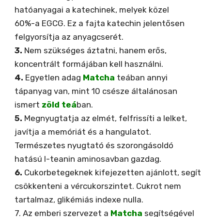
hatóanyagai a katechinek, melyek közel
60%-a EGCG. Ez a fajta katechin jelentősen
felgyorsítja az anyagcserét.
3.
Nem szükséges áztatni, hanem erős,
koncentrált formájában kell használni.
4.
Egyetlen adag
Matcha
teában annyi
tápanyag van, mint 10 csésze általánosan
ismert
zöld teá
ban.
5.
Megnyugtatja az elmét, felfrissíti a lelket,
javítja a memóriát és a hangulatot.
Természetes nyugtató és szorongásoldó
hatású l-teanin aminosavban gazdag.
6.
Cukorbetegeknek kifejezetten ajánlott, segít
csökkenteni a vércukorszintet. Cukrot nem
tartalmaz, glikémiás indexe nulla.
7. Az emberi szervezet a
Matcha
segítségével