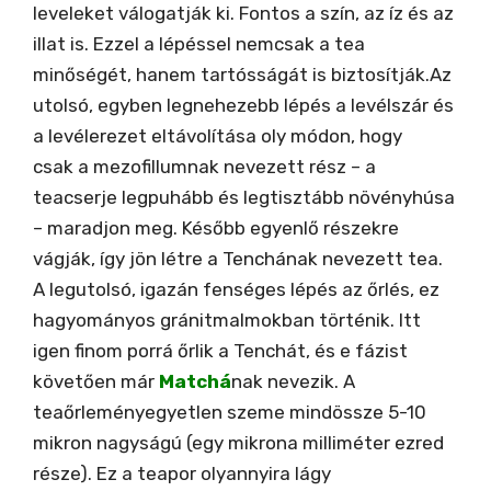
leveleket válogatják ki. Fontos a szín, az íz és az
illat is. Ezzel a lépéssel nemcsak a tea
minőségét, hanem tartósságát is biztosítják.Az
utolsó, egyben legnehezebb lépés a levélszár és
a levélerezet eltávolítása oly módon, hogy
csak a mezofillumnak nevezett rész – a
teacserje legpuhább és legtisztább növényhúsa
– maradjon meg. Később egyenlő részekre
vágják, így jön létre a Tenchának nevezett tea.
A legutolsó, igazán fenséges lépés az őrlés, ez
hagyományos gránitmalmokban történik. Itt
igen finom porrá őrlik a Tenchát, és e fázist
követően már
Matchá
nak nevezik. A
teaőrleményegyetlen szeme mindössze 5-10
mikron nagyságú (egy mikrona milliméter ezred
része). Ez a teapor olyannyira lágy