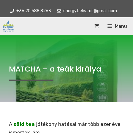
Kilépés
+36 20 588 8263
energy.belvaros@gmail.com
a
tartalomba
Menü
MATCHA – a teák királya
A
zöld tea
jótékony hatásai már több ezer éve
ismertek, ám