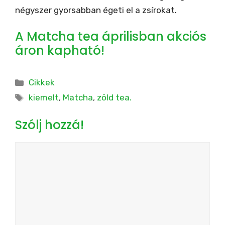
négyszer gyorsabban égeti el a zsírokat.
A Matcha tea áprilisban akciós
áron kapható!
Kategória
Cikkek
Címkék
kiemelt
,
Matcha
,
zöld tea.
Szólj hozzá!
Hozzászólás