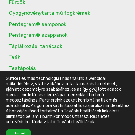
Fürdők
Gyógynövénytartalmú fogkrémek
Pentagram® samponok
Pentagram® szappanok
Táplálkozási tanácsok
Teák
Testápolás
Sütiket és más technológiát használunk a weboldal
További étrend-kiegészítők
működéséhez, statisztikához, a tartalmak és hirdetések,
ajánlatok személyre szabásához, és az így gyűjtött adatok
média-, hirdető- és elemző partnereinkkel történő
megosztásához. Partnereink ezeket kombinálhatják más
© 2016-2023 Energy Belvárosi Klub |
ÁSZF
|
Adatvédelmi
adatokkal is. Az gombra kattintással hozzájárulsz mindezekhez.
A hozzájárulásod tartalmát a További beállítások link alatt
tájékoztató
|
Impresszum
állíthatod be, amit bármikor módosíthatsz.
Részletes
Készítette:
Szűcs Ádám -
WordPress weboldal készítés
adatvédelmi tájékoztató
.
További beállítások.
Elem hozzáadva a kosárhoz.
Pénztár
Elfogad
0 elemek -
0
Ft