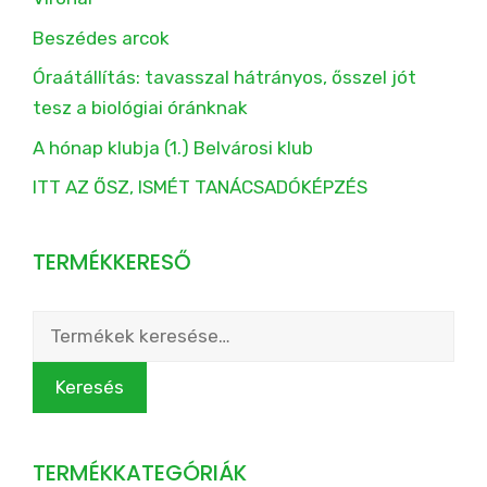
Beszédes arcok
Óraátállítás: tavasszal hátrányos, ősszel jót
tesz a biológiai óránknak
A hónap klubja (1.) Belvárosi klub
ITT AZ ŐSZ, ISMÉT TANÁCSADÓKÉPZÉS
TERMÉKKERESŐ
Keresés
a
következőre:
Keresés
TERMÉKKATEGÓRIÁK