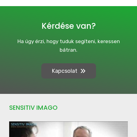
v
e
C
a
Kérdése van?
m
p
a
Ha úgy érzi, hogy tuduk segíteni, keressen
i
bátran.
g
n
Kapcsolat
SENSITIV IMAGO