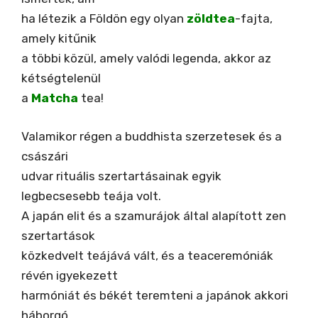
ha létezik a Földön egy olyan
zöldtea
-fajta,
amely kitűnik
a többi közül, amely valódi legenda, akkor az
kétségtelenül
a
Matcha
tea!
Valamikor régen a buddhista szerzetesek és a
császári
udvar rituális szertartásainak egyik
legbecsesebb teája volt.
A japán elit és a szamurájok által alapított zen
szertartások
közkedvelt teájává vált, és a teaceremóniák
révén igyekezett
harmóniát és békét teremteni a japánok akkori
háborgó