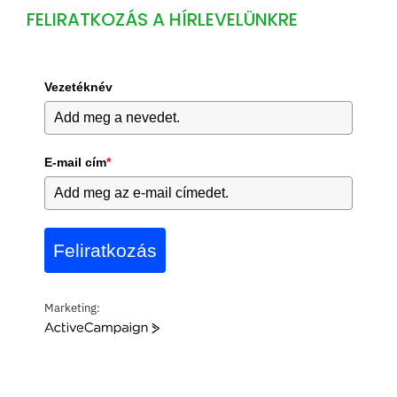
FELIRATKOZÁS A HÍRLEVELÜNKRE
Vezetéknév
E-mail cím
*
Feliratkozás
Marketing:
A
c
t
i