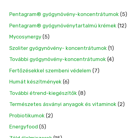
Pentagram® gyógynövény-koncentrátumok
(5)
Pentagram® gyógynövénytartalmú krémek
(12)
Mycosynergy
(5)
Szoliter gyógynövény- koncentrátumok
(1)
További gyógynövény-koncentrátumok
(4)
Fertőzésekkel szembeni védelem
(7)
Humát készítmények
(6)
További étrend-kiegészítők
(8)
Természetes ásványi anyagok és vitaminok
(2)
Probiotikumok
(2)
Energyfood
(5)
Zöld élelmiszerek
(15)