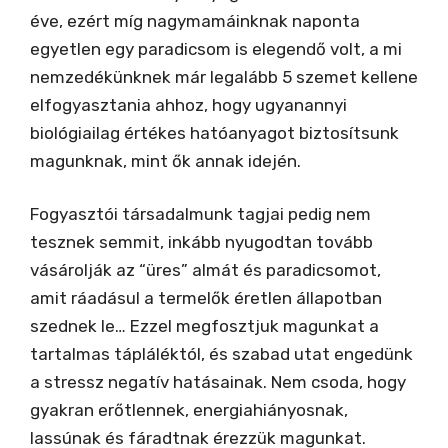
éve, ezért míg nagymamáinknak naponta
egyetlen egy paradicsom is elegendő volt, a mi
nemzedékünknek már legalább 5 szemet kellene
elfogyasztania ahhoz, hogy ugyanannyi
biológiailag értékes hatóanyagot biztosítsunk
magunknak, mint ők annak idején.
Fogyasztói társadalmunk tagjai pedig nem
tesznek semmit, inkább nyugodtan tovább
vásárolják az “üres” almát és paradicsomot,
amit ráadásul a termelők éretlen állapotban
szednek le… Ezzel megfosztjuk magunkat a
tartalmas tápláléktól, és szabad utat engedünk
a stressz negatív hatásainak. Nem csoda, hogy
gyakran erőtlennek, energiahiányosnak,
lassúnak és fáradtnak érezzük magunkat.