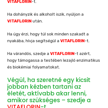
VITAFLORIN
-t.
Ha dohányzik és alkoholt iszik, nyúljon a
VITAFLORIN
után.
Ha úgy érzi, hogy túl sok minden szakadt a
nyakába, hívja segítségül a
VITAFLORIN
-t.
Ha várandós, szedje a
VITAFLORIN
-t azért,
hogy támogassa a testében lezajló enzimatikus
és biokémiai folyamatokat.
Végül, ha szeretné egy kicsit
jobban kézben tartani az
életét, aktívabb akar lenni,
amikor szükséges – szedje a
VITAFLORIN
-t.