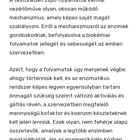
A testünkben zajló folyamatok kémiai
vezérlőműve olyan, okosan működő
mechanizmus, amely képes saját magát
szabályozni. Erről a mechanizmusról az enzimek
gondoskodnak, befolyásolva a biokémiai
folyamatok jellegét és sebességét az emberi
szervezetben.
Azért, hogy a folyamatok úgy menjenek végbe,
ahogy történniük kell, és az enzimatikus
rendszer képes legyen egyensúlyban tartani
önmagát szükség szerint változó aktiválás és
gátlás révén, a szervezetben megfelelő
mennyiségű kofaktor és koenzim készleteknek
kell jelen lenniük. Ezek olyan, nem fehérje alapú
összetevők, amelyek a legtöbb enzimben
megtalálhatók, ám az enzimműködés közben