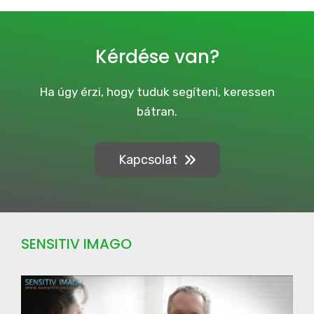
v
e
C
a
Kérdése van?
m
p
a
Ha úgy érzi, hogy tuduk segíteni, keressen
i
bátran.
g
n
Kapcsolat
SENSITIV IMAGO