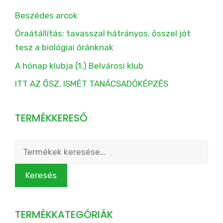
Beszédes arcok
Óraátállítás: tavasszal hátrányos, ősszel jót
tesz a biológiai óránknak
A hónap klubja (1.) Belvárosi klub
ITT AZ ŐSZ, ISMÉT TANÁCSADÓKÉPZÉS
TERMÉKKERESŐ
Keresés
a
következőre:
Keresés
TERMÉKKATEGÓRIÁK