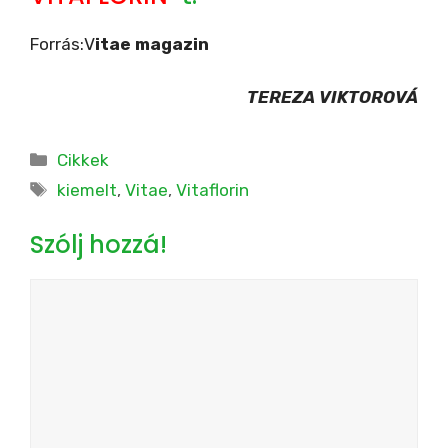
Forrás:V
itae magazin
TEREZA VIKTOROVÁ
Kategória
Cikkek
Címkék
kiemelt
,
Vitae
,
Vitaflorin
Szólj hozzá!
Hozzászólás