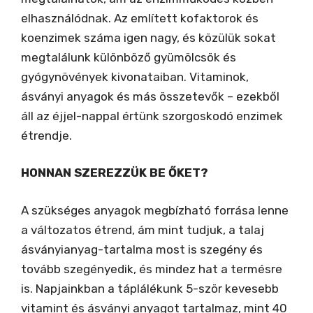
elhasználódnak. Az említett kofaktorok és
koenzimek száma igen nagy, és közülük sokat
megtalálunk különböző gyümölcsök és
gyógynövények kivonataiban. Vitaminok,
ásványi anyagok és más összetevők – ezekből
áll az éjjel-nappal értünk szorgoskodó enzimek
étrendje.
HONNAN SZEREZZÜK BE ŐKET?
A szükséges anyagok megbízható forrása lenne
a változatos étrend, ám mint tudjuk, a talaj
ásványianyag-tartalma most is szegény és
tovább szegényedik, és mindez hat a termésre
is. Napjainkban a táplálékunk 5-ször kevesebb
vitamint és ásványi anyagot tartalmaz, mint 40