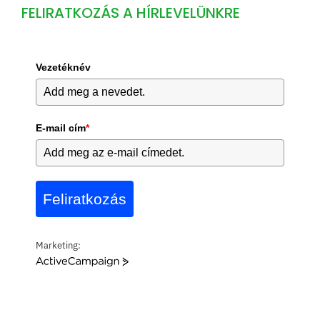
FELIRATKOZÁS A HÍRLEVELÜNKRE
Vezetéknév
E-mail cím
*
Feliratkozás
Marketing:
A
c
t
i