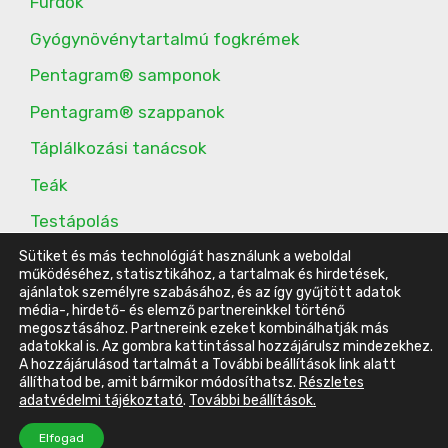
Fürdők
Gyógynövénytartalmú fogkrémek
Pentagram® samponok
Pentagram® szappanok
Táplálkozási tanácsok
Teák
Testápolás
További étrend-kiegészítők
Sütiket és más technológiát használunk a weboldal
működéséhez, statisztikához, a tartalmak és hirdetések,
ajánlatok személyre szabásához, és az így gyűjtött adatok
média-, hirdető- és elemző partnereinkkel történő
megosztásához. Partnereink ezeket kombinálhatják más
© 2016-2023 Energy Belvárosi Klub |
ÁSZF
|
Adatvédelmi
adatokkal is. Az gombra kattintással hozzájárulsz mindezekhez.
A hozzájárulásod tartalmát a További beállítások link alatt
tájékoztató
|
Impresszum
állíthatod be, amit bármikor módosíthatsz.
Részletes
Készítette:
Szűcs Ádám -
WordPress weboldal készítés
adatvédelmi tájékoztató
.
További beállítások.
Elem hozzáadva a kosárhoz.
Pénztár
Elfogad
0 elemek -
0
Ft