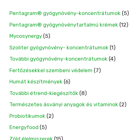
Pentagram® gyógynövény-koncentrátumok
(5)
Pentagram® gyógynövénytartalmú krémek
(12)
Mycosynergy
(5)
Szoliter gyógynövény- koncentrátumok
(1)
További gyógynövény-koncentrátumok
(4)
Fertőzésekkel szembeni védelem
(7)
Humát készítmények
(6)
További étrend-kiegészítők
(8)
Természetes ásványi anyagok és vitaminok
(2)
Probiotikumok
(2)
Energyfood
(5)
Zöld élelmiszerek
(15)