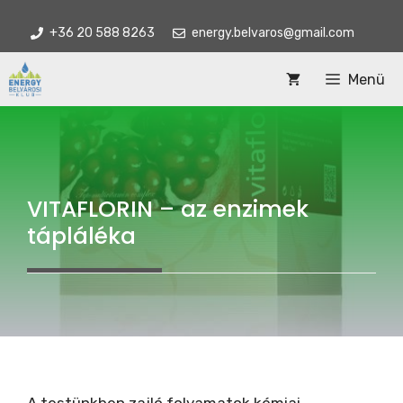
Kilépés
+36 20 588 8263
energy.belvaros@gmail.com
a
tartalomba
Menü
VITAFLORIN – az enzimek
tápláléka