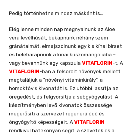
Pedig történhetne mindez másként is…
Elég lenne minden nap megnyalnunk az Aloe
vera levélhúsát, bekapnunk néhány szem
gránátalmát, elmajszolnunk egy kis kínai birset
és beleharapnunk a kínai kúszómangóliába –
vagy bevennünk egy kapszula
VITAFLORIN
-t. A
VITAFLORIN
-ban a felsorolt növények mellett
megtaláljuk a “növényi vitaminkirály”, a
homoktövis kivonatát is. Ez utóbbi lassítja az
öregedést, és felgyorsítja a sebgyógyulást. A
készítményben levő kivonatok összessége
megerősíti a szervezet regenerálódó és
öngyógyító képességeit. A
VITAFLORIN
rendkívül hatékonyan segíti a szövetek és a