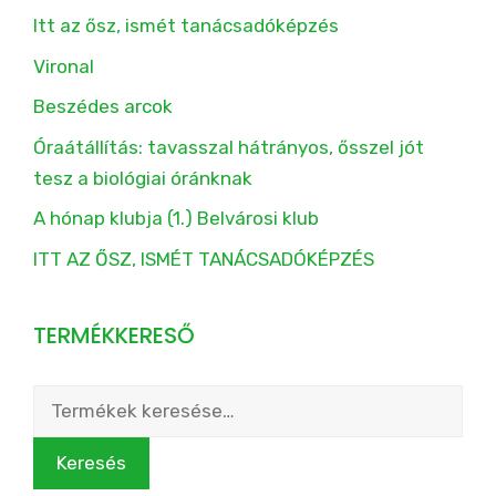
Itt az ősz, ismét tanácsadóképzés
Vironal
Beszédes arcok
Óraátállítás: tavasszal hátrányos, ősszel jót
tesz a biológiai óránknak
A hónap klubja (1.) Belvárosi klub
ITT AZ ŐSZ, ISMÉT TANÁCSADÓKÉPZÉS
TERMÉKKERESŐ
Keresés
a
következőre:
Keresés