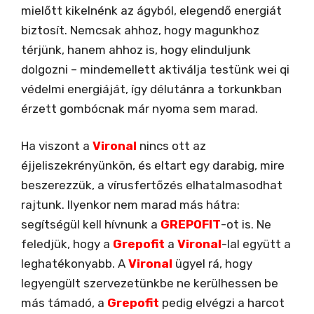
mielőtt kikelnénk az ágyból, elegendő energiát
biztosít. Nemcsak ahhoz, hogy magunkhoz
térjünk, hanem ahhoz is, hogy elinduljunk
dolgozni – mindemellett aktiválja testünk wei qi
védelmi energiáját, így délutánra a torkunkban
érzett gombócnak már nyoma sem marad.
Ha viszont a
Vironal
nincs ott az
éjjeliszekrényünkön, és eltart egy darabig, mire
beszerezzük, a vírusfertőzés elhatalmasodhat
rajtunk. Ilyenkor nem marad más hátra:
segítségül kell hívnunk a
GREPOFIT
-ot is. Ne
feledjük, hogy a
Grepofit
a
Vironal
-lal együtt a
leghatékonyabb. A
Vironal
ügyel rá, hogy
legyengült szervezetünkbe ne kerülhessen be
más támadó, a
Grepofit
pedig elvégzi a harcot