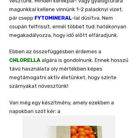
vesztünk. Minden kerékpár- vagy gyalogtúrára
magunkkal kellene vinnünk 1-2 palacknyi vizet,
pár csepp
FYTOMINERAL
-lal dúsítva. Nem
csupán felfrissít, ennél többet tud: hatékonyan
megakadályozza, hogy idő előtt elfáradjunk.
Ebben az összefüggésben érdemes a
CHLORELLA
algára is gondolnunk. Ennek hosszú
távú használata oly mértékben képes
megtámogatni aktív életünket, hogy szinte
szárnyakat növesztünk!
Van még egy készítmény, amely ezekben a
napokban szót kér: a