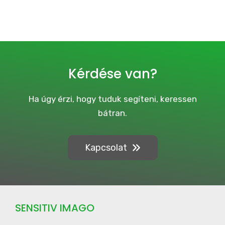
c
t
i
v
e
C
a
Kérdése van?
m
p
a
Ha úgy érzi, hogy tuduk segíteni, keressen
i
bátran.
g
n
Kapcsolat
SENSITIV IMAGO