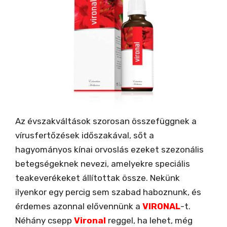
Az évszakváltások szorosan összefüggnek a
vírusfertőzések időszakával, sőt a
hagyományos kínai orv
oslás ezeket szezonális
betegségeknek nevezi, amelyekre speciális
teakeverékeket állítottak össze. Nekünk
ilyenkor egy percig sem szabad haboznunk, és
érdemes azonnal elővennünk a
VIRONAL
-t.
Néhány csepp
Vironal
reggel, ha lehet, még