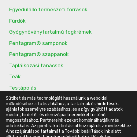
Egyedülálló természeti források
Fürdők
Gyógynövénytartalmú fogkrémek
Pentagram® samponok
Pentagram® szappanok
Táplálkozási tanácsok
Teák
Testápolás
Sütiket és más technológiát használunk a weboldal
További étrend-kiegészítők
működéséhez, statisztikához, a tartalmak és hirdetések,
ajánlatok személyre szabásához, és az így gyűjtött adatok
média-, hirdető- és elemző partnereinkkel történő
megosztásához. Partnereink ezeket kombinálhatják más
© 2016-2023 Energy Belvárosi Klub |
ÁSZF
|
Adatvédelmi
adatokkal is. Az gombra kattintással hozzájárulsz mindezekhez.
A hozzájárulásod tartalmát a További beállítások link alatt
tájékoztató
|
Impresszum
állíthatod be, amit bármikor módosíthatsz.
Részletes