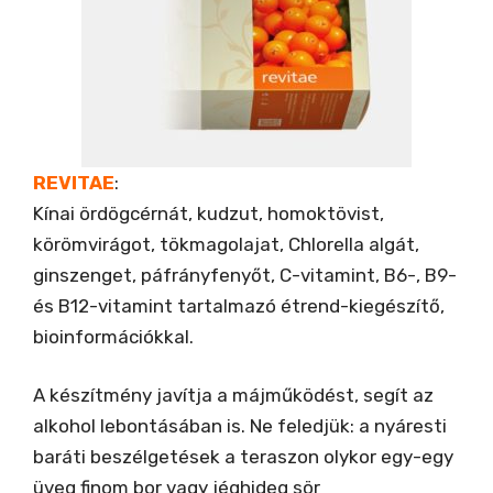
REVITAE
:
Kínai ördögcérnát, kudzut, homoktövist,
körömvirágot, tökmagolajat, Chlorella algát,
ginszenget, páfrányfenyőt, C-vitamint, B6-, B9-
és B12-vitamint tartalmazó étrend-kiegészítő,
bioinformációkkal.
A készítmény javítja a májműködést, segít az
alkohol lebontásában is. Ne feledjük: a nyáresti
baráti beszélgetések a teraszon olykor egy-egy
üveg finom bor vagy jéghideg sör