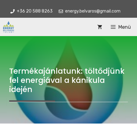
Kilépés
+36 20 588 8263
energy.belvaros@gmail.com
a
tartalomba
Menü
Termékajánlatunk: töltődjünk
fel energiával a kánikula
idején