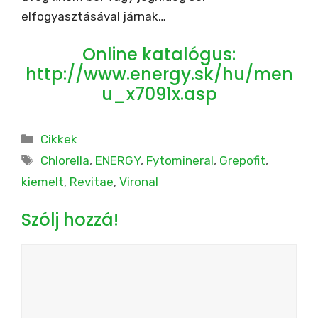
elfogyasztásával járnak…
Online katalógus:
http://www.energy.sk/hu/men
u_x7091x.asp
Kategória
Cikkek
Címkék
Chlorella
,
ENERGY
,
Fytomineral
,
Grepofit
,
kiemelt
,
Revitae
,
Vironal
Szólj hozzá!
Hozzászólás