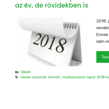
az év, de rövidekben is
2018. 
rendel
Ennek 
idén m
Tov
Kategória
Cikkek
Címkék
iskolai szünetek
,
kiemelt
,
munkaszüneti napok 2018-b