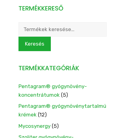
TERMÉKKERESŐ
Keresés
a
következőre:
Keresés
TERMÉKKATEGÓRIÁK
Pentagram® gyógynövény-
koncentrátumok
(5)
Pentagram® gyógynövénytartalmú
krémek
(12)
Mycosynergy
(5)
Szoliter gyógynövény-