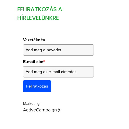
FELIRATKOZÁS A
HÍRLEVELÜNKRE
Vezetéknév
E-mail cím
*
Feliratkozás
Marketing:
A
c
t
i