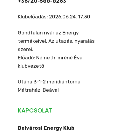
+36/20-588-8263
Klubelőadás: 2026.06.24. 17.30
Gondtalan nyár az Energy
termékeivel. Az utazás, nyaralás
szerei.
Előadó: Németh Imréné Éva
klubvezető
Utána 3-1-2 meridiántorna
Mátraházi Beával
KAPCSOLAT
Belvárosi Energy Klub