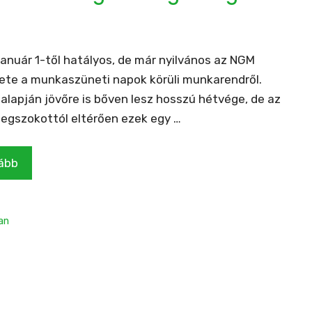
január 1-től hatályos, de már nyilvános az NGM
ete a munkaszüneti napok körüli munkarendről.
alapján jövőre is bőven lesz hosszú hétvége, de az
egszokottól eltérően ezek egy …
ább
an