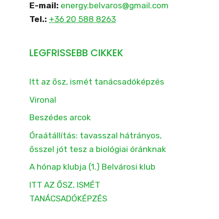
E-mail:
energy.belvaros@gmail.com
Tel.:
+36 20 588 8263
LEGFRISSEBB CIKKEK
Itt az ősz, ismét tanácsadóképzés
Vironal
Beszédes arcok
Óraátállítás: tavasszal hátrányos,
ősszel jót tesz a biológiai óránknak
A hónap klubja (1.) Belvárosi klub
ITT AZ ŐSZ, ISMÉT
TANÁCSADÓKÉPZÉS