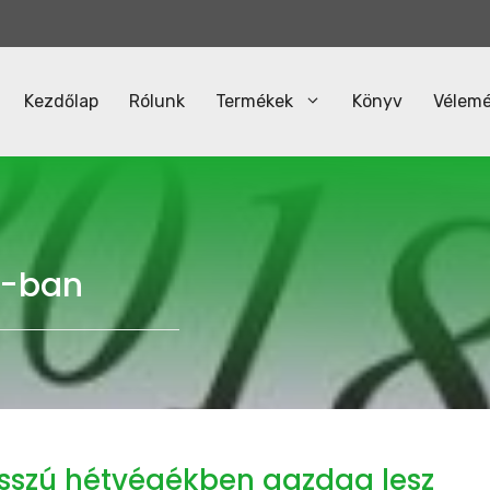
Kezdőlap
Rólunk
Termékek
Könyv
Vélem
8-ban
sszú hétvégékben gazdag lesz