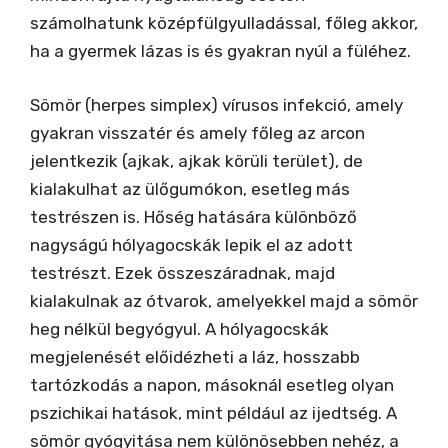
számolhatunk középfülgyulladással, főleg akkor,
ha a gyermek lázas is és gyakran nyúl a füléhez.
Sömör (herpes simplex) vírusos infekció, amely
gyakran visszatér és amely főleg az arcon
jelentkezik (ajkak, ajkak körüli terület), de
kialakulhat az ülőgumókon, esetleg más
testrészen is. Hőség hatására különböző
nagyságú hólyagocskák lepik el az adott
testrészt. Ezek összeszáradnak, majd
kialakulnak az ótvarok, amelyekkel majd a sömör
heg nélkül begyógyul. A hólyagocskák
megjelenését előidézheti a láz, hosszabb
tartózkodás a napon, másoknál esetleg olyan
pszichikai hatások, mint például az ijedtség. A
sömör gyógyitása nem különösebben nehéz, a