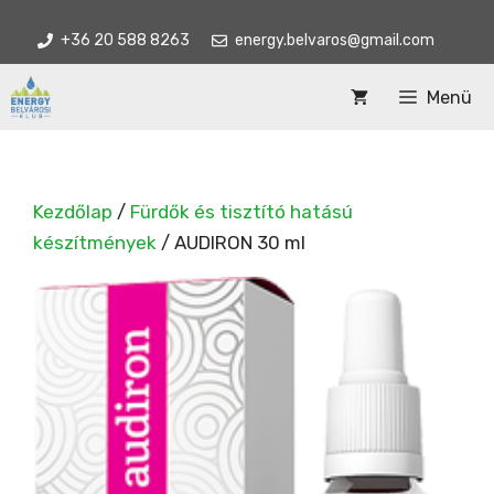
Kilépés
+36 20 588 8263
energy.belvaros@gmail.com
a
tartalomba
Menü
Kezdőlap
/
Fürdők és tisztító hatású
készítmények
/ AUDIRON 30 ml