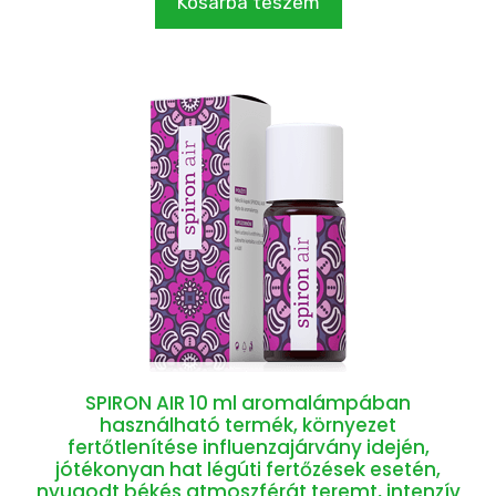
Kosárba teszem
SPIRON AIR 10 ml aromalámpában
használható termék, környezet
fertőtlenítése influenzajárvány idején,
jótékonyan hat légúti fertőzések esetén,
nyugodt békés atmoszférát teremt, intenzív