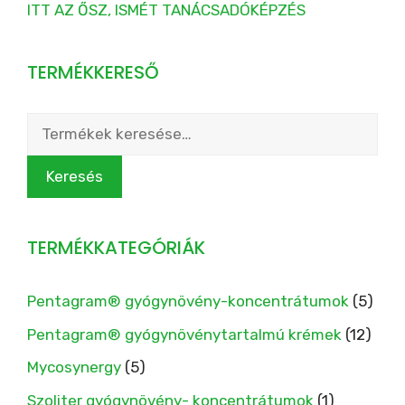
ITT AZ ŐSZ, ISMÉT TANÁCSADÓKÉPZÉS
TERMÉKKERESŐ
Keresés
a
következőre:
Keresés
TERMÉKKATEGÓRIÁK
Pentagram® gyógynövény-koncentrátumok
(5)
Pentagram® gyógynövénytartalmú krémek
(12)
Mycosynergy
(5)
Szoliter gyógynövény- koncentrátumok
(1)