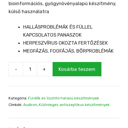
bioinformációs, gyógynövényalapú készítmény,
külső használatra
HALLÁSPROBLÉMÁK ÉS FÜLLEL
KAPCSOLATOS PANASZOK
HERPESZVÍRUS OKOZTA FERTŐZÉSEK
MEGFÁZÁS, FOGFÁJÁS, BŐRPROBLÉMÁK
-
+
Kosárba teszem
AUDIRON
30
ml
mennyiség
Kategória:
Fürdők és tisztító hatású készítmények
Címkék:
Audiron
,
Különleges antiszeptikus készítmények