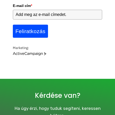
E-mail cím
*
Feliratkozás
Marketing:
A
c
t
i
v
e
C
a
Kérdése van?
m
p
a
Ha úgy érzi, hogy tuduk segíteni, keressen
i