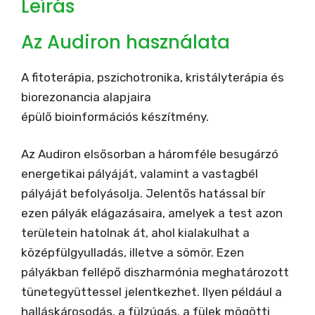
Leírás
Az Audiron használata
A fitoterápia, pszichotronika, kristályterápia és
biorezonancia alapjaira
épülő bioinformációs készítmény.
Az Audiron elsősorban a háromféle besugárzó
energetikai pályáját, valamint a vastagbél
pályáját befolyásolja. Jelentős hatással bír
ezen pályák elágazásaira, amelyek a test azon
területein hatolnak át, ahol kialakulhat a
középfülgyulladás, illetve a sömör. Ezen
pályákban fellépő diszharmónia meghatározott
tünetegyüttessel jelentkezhet. Ilyen például a
halláskárosodás, a fülzúgás, a fülek mögötti