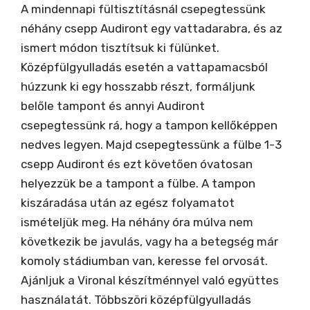
A mindennapi fültisztításnál csepegtessünk
néhány csepp Audiront egy vattadarabra, és az
ismert módon tisztítsuk ki fülünket.
Középfülgyulladás esetén a vattapamacsból
húzzunk ki egy hosszabb részt, formáljunk
belőle tampont és annyi Audiront
csepegtessünk rá, hogy a tampon kellőképpen
nedves legyen. Majd csepegtessünk a fülbe 1-3
csepp Audiront és ezt követően óvatosan
helyezzük be a tampont a fülbe. A tampon
kiszáradása után az egész folyamatot
ismételjük meg. Ha néhány óra múlva nem
következik be javulás, vagy ha a betegség már
komoly stádiumban van, keresse fel orvosát.
Ajánljuk a Vironal készítménnyel való együttes
használatát. Többszöri középfülgyulladás