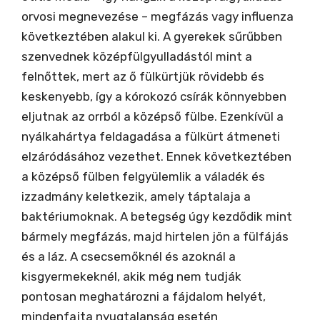
orvosi megnevezése – megfázás vagy influenza
következtében alakul ki. A gyerekek sűrűbben
szenvednek középfülgyulladástól mint a
felnőttek, mert az ő fülkürtjük rövidebb és
keskenyebb, így a kórokozó csírák könnyebben
eljutnak az orrból a középső fülbe. Ezenkívül a
nyálkahártya feldagadása a fülkürt átmeneti
elzáródásához vezethet. Ennek következtében
a középső fülben felgyülemlik a váladék és
izzadmány keletkezik, amely táptalaja a
baktériumoknak. A betegség úgy kezdődik mint
bármely megfázás, majd hirtelen jön a fülfájás
és a láz. A csecsemőknél és azoknál a
kisgyermekeknél, akik még nem tudják
pontosan meghatározni a fájdalom helyét,
mindenfajta nyugtalanság esetén