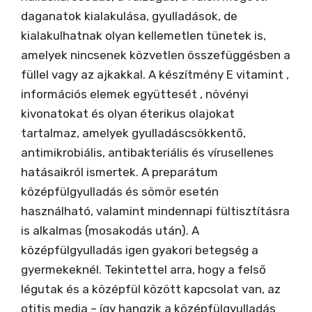
daganatok kialakulása, gyulladások, de
kialakulhatnak olyan kellemetlen tünetek is,
amelyek nincsenek közvetlen összefüggésben a
füllel vagy az ajkakkal. A készítmény E vitamint ,
információs elemek együttesét , növényi
kivonatokat és olyan éterikus olajokat
tartalmaz, amelyek gyulladáscsökkentő,
antimikrobiális, antibakteriális és vírusellenes
hatásaikról ismertek. A preparátum
középfülgyulladás és sömör esetén
használható, valamint mindennapi fültisztításra
is alkalmas (mosakodás után). A
középfülgyulladás igen gyakori betegség a
gyermekeknél. Tekintettel arra, hogy a felső
légutak és a középfül között kapcsolat van, az
otitis media – így hangzik a középfülgyulladás