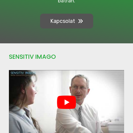
bátran.
g
n
Kapcsolat
SENSITIV IMAGO