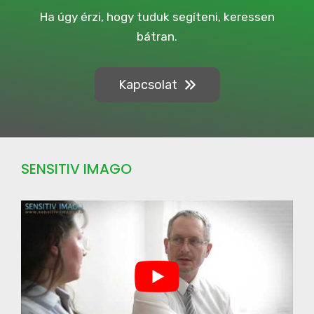
a
Ha úgy érzi, hogy tuduk segíteni, keressen
i
bátran.
g
n
Kapcsolat
SENSITIV IMAGO