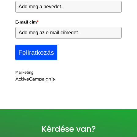
E-mail cím
*
Feliratkozás
Marketing:
A
c
t
i
v
e
C
a
Kérdése van?
m
p