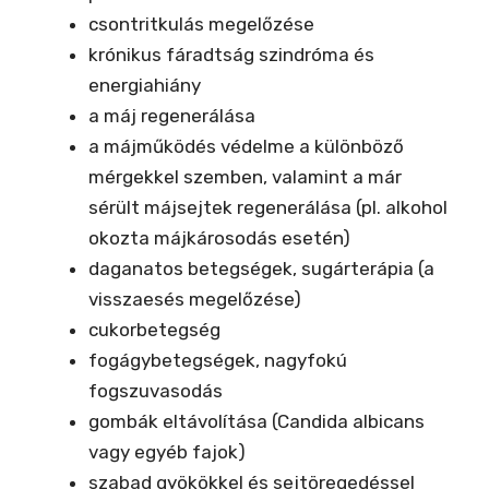
csontritkulás megelőzése
krónikus fáradtság szindróma és
energiahiány
a máj regenerálása
a májműködés védelme a különböző
mérgekkel szemben, valamint a már
sérült májsejtek regenerálása (pl. alkohol
okozta májkárosodás esetén)
daganatos betegségek, sugárterápia (a
visszaesés megelőzése)
cukorbetegség
fogágybetegségek, nagyfokú
fogszuvasodás
gombák eltávolítása (Candida albicans
vagy egyéb fajok)
szabad gyökökkel és sejtöregedéssel