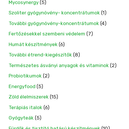
Mycosynergy
(5)
Szoliter gyógynövény- koncentrátumok
(1)
További gyógynövény-koncentrátumok
(4)
Fertőzésekkel szembeni védelem
(7)
Humát készítmények
(6)
További étrend-kiegészítők
(8)
Természetes ásványi anyagok és vitaminok
(2)
Probiotikumok
(2)
Energyfood
(5)
Zöld élelmiszerek
(15)
Terápiás italok
(6)
Gyógyteák
(5)
Fürdők és tisztító hatású készítmények
(10)