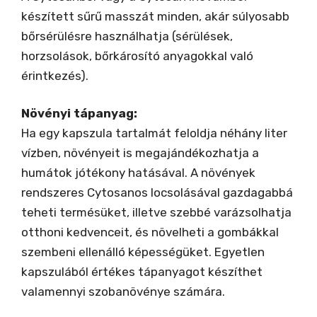
készített sűrű masszát minden, akár súlyosabb
bőrsérülésre használhatja (sérülések,
horzsolások, bőrkárosító anyagokkal való
érintkezés).
Növényi tápanyag:
Ha egy kapszula tartalmát feloldja néhány liter
vízben, növényeit is megajándékozhatja a
humátok jótékony hatásával. A növények
rendszeres Cytosanos locsolásával gazdagabbá
teheti termésüket, illetve szebbé varázsolhatja
otthoni kedvenceit, és növelheti a gombákkal
szembeni ellenálló képességüket. Egyetlen
kapszulából értékes tápanyagot készíthet
valamennyi szobanövénye számára.