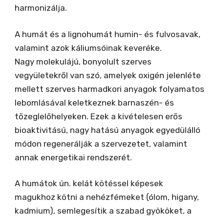
harmonizálja.
A humát és a lignohumát humin- és fulvosavak,
valamint azok káliumsóinak keveréke.
Nagy molekulájú, bonyolult szerves
vegyületekről van szó, amelyek oxigén jelenléte
mellett szerves harmadkori anyagok folyamatos
lebomlásával keletkeznek barnaszén- és
tőzeglelőhelyeken. Ezek a kivételesen erős
bioaktivitású, nagy hatású anyagok egyedülálló
módon regenerálják a szervezetet, valamint
annak energetikai rendszerét.
A humátok ún. kelát kötéssel képesek
magukhoz kötni a nehézfémeket (ólom, higany,
kadmium), semlegesítik a szabad gyököket, a