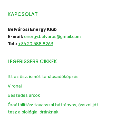
KAPCSOLAT
Belvárosi Energy Klub
E-mail:
energy.belvaros@gmail.com
Tel.:
+36 20 588 8263
LEGFRISSEBB CIKKEK
Itt az ősz, ismét tanácsadóképzés
Vironal
Beszédes arcok
Óraátállítás: tavasszal hátrányos, ősszel jót
tesz a biológiai óránknak