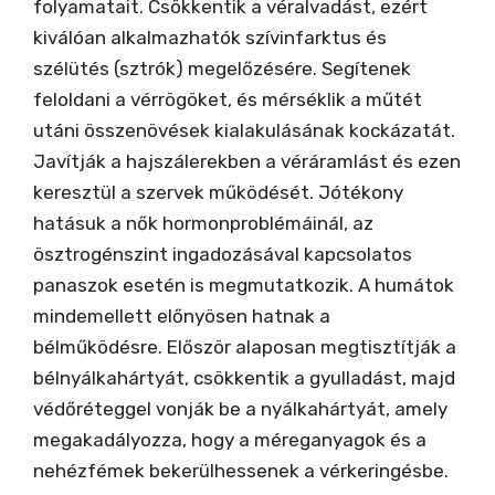
folyamatait. Csökkentik a véralvadást, ezért
kiválóan alkalmazhatók szívinfarktus és
szélütés (sztrók) megelőzésére. Segítenek
feloldani a vérrögöket, és mérséklik a műtét
utáni összenövések kialakulásának kockázatát.
Javítják a hajszálerekben a véráramlást és ezen
keresztül a szervek működését. Jótékony
hatásuk a nők hormonproblémáinál, az
ösztrogénszint ingadozásával kapcsolatos
panaszok esetén is megmutatkozik. A humátok
mindemellett előnyösen hatnak a
bélműködésre. Először alaposan megtisztítják a
bélnyálkahártyát, csökkentik a gyulladást, majd
védőréteggel vonják be a nyálkahártyát, amely
megakadályozza, hogy a méreganyagok és a
nehézfémek bekerülhessenek a vérkeringésbe.