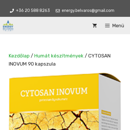
Kilépés
+36 20 588 8263
energy.belvaros@gmail.com
a
tartalomba
Menü
Kezdőlap
/
Humát készítmények
/ CYTOSAN
INOVUM 90 kapszula