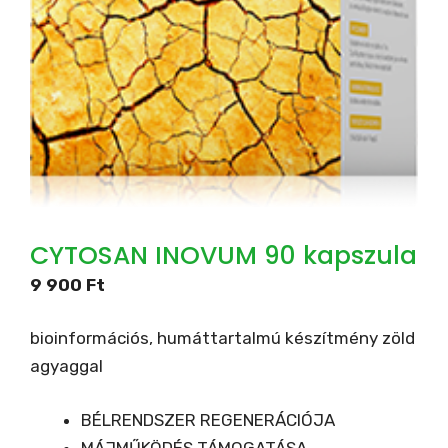
CYTOSAN INOVUM 90 kapszula
9 900
Ft
bioinformációs, humáttartalmú készítmény zöld
agyaggal
BÉLRENDSZER REGENERÁCIÓJA
MÁJMŰKÖDÉS TÁMOGATÁSA