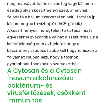
meg orvosával, ha ön szívbeteg vagy káliumot,
esetleg olyan készítményt szed, amelynek
feladata a kálium szervezeten belül tartása (pl.
káliummegtartó vízhajtók, ACE-gátlók).
A készítmények méregtelenítő hatása miatt
egyeseknél gyakoribbá válhat a székürítés. Ez a
kísérőjelenség nem azt jelenti, hogy a
készítmény szedését abba kell hagyni, hiszen a
folyamat csupán jelzi, hogy a toxinok
gyorsabban távoznak a szervezetből.
A Cytosan és a Cytosan
inovum alkalmazása
baktérium- és
vírusfertőzések, csökkent
immunitás