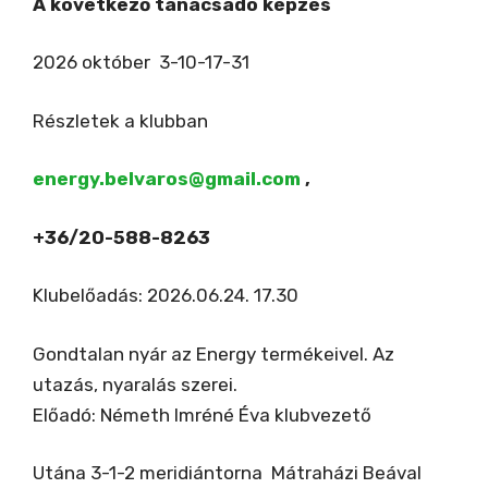
A következő tanácsadó képzés
2026 október 3-10-17-31
Részletek a klubban
energy.belvaros@gmail.com
,
+36/20-588-8263
Klubelőadás: 2026.06.24. 17.30
Gondtalan nyár az Energy termékeivel. Az
utazás, nyaralás szerei.
Előadó: Németh Imréné Éva klubvezető
Utána 3-1-2 meridiántorna Mátraházi Beával