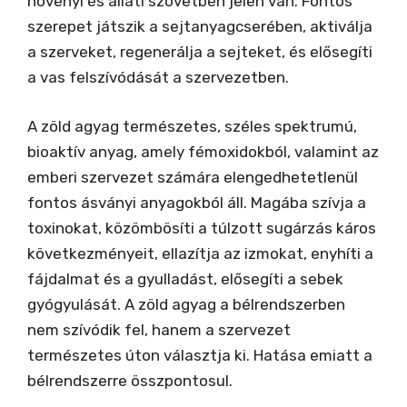
növényi és állati szövetben jelen van. Fontos
szerepet játszik a sejtanyagcserében, aktiválja
a szerveket, regenerálja a sejteket, és elősegíti
a vas felszívódását a szervezetben.
A zöld agyag természetes, széles spektrumú,
bioaktív anyag, amely fémoxidokból, valamint az
emberi szervezet számára elengedhetetlenül
fontos ásványi anyagokból áll. Magába szívja a
toxinokat, közömbösíti a túlzott sugárzás káros
következményeit, ellazítja az izmokat, enyhíti a
fájdalmat és a gyulladást, elősegíti a sebek
gyógyulását. A zöld agyag a bélrendszerben
nem szívódik fel, hanem a szervezet
természetes úton választja ki. Hatása emiatt a
bélrendszerre összpontosul.