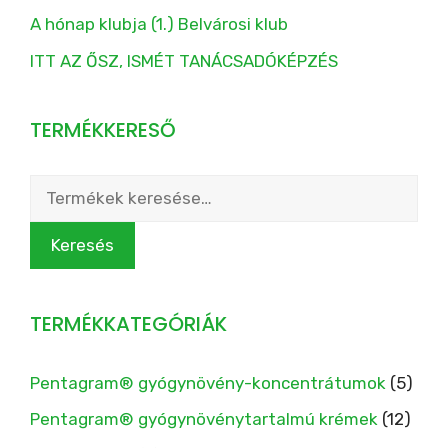
A hónap klubja (1.) Belvárosi klub
ITT AZ ŐSZ, ISMÉT TANÁCSADÓKÉPZÉS
TERMÉKKERESŐ
Keresés
a
következőre:
Keresés
TERMÉKKATEGÓRIÁK
Pentagram® gyógynövény-koncentrátumok
(5)
Pentagram® gyógynövénytartalmú krémek
(12)