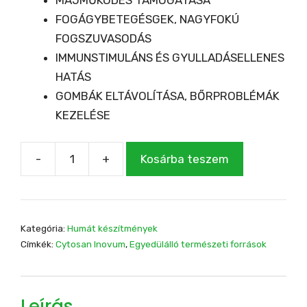
FOGÁGYBETEGÉSGEK, NAGYFOKÚ
FOGSZUVASODÁS
IMMUNSTIMULÁNS ÉS GYULLADÁSELLENES
HATÁS
GOMBÁK ELTÁVOLÍTÁSA, BŐRPROBLÉMÁK
KEZELÉSE
-
+
Kosárba teszem
CYTOSAN
INOVUM
90
kapszula
Kategória:
Humát készítmények
mennyiség
Címkék:
Cytosan Inovum
,
Egyedülálló természeti források
Leírás