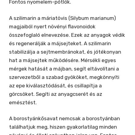
Fontos nyomelem-pótlók.
A szilimarin a máriatövis (Silybum marianum)
magjaiból nyert növényi flavonoidok
összefoglaló elnevezése. Ezek az anyagok védik
és regenerálják a májsejteket. A szilimarin
stabilizálja a sejtmembránokat, és jótékonyan
hat a májsejtek működésére. Mérsékli egyes
mérgek hatását a májban, segít eltávolítani a
szervezetből a szabad gyököket, megkönnyíti
az epe kiválasztódását, és csillapítja a
görcsöket. Segíti az anyagcserét és az
emésztést.
A borostyánkősavat nemcsak a borostyánban
találhatjuk meg, hiszen gyakorlatilag minden