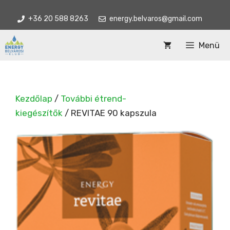
Kilépés
+36 20 588 8263
energy.belvaros@gmail.com
a
tartalomba
Menü
Kezdőlap
/
További étrend-
kiegészítők
/ REVITAE 90 kapszula