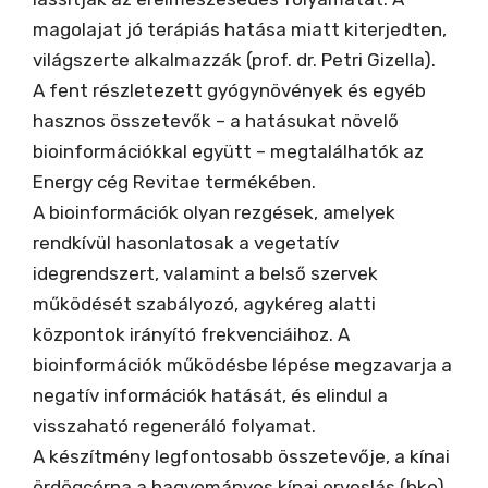
magolajat jó terápiás hatása miatt kiterjedten,
világszerte alkalmazzák (prof. dr. Petri Gizella).
A fent részletezett gyógynövények és egyéb
hasznos összetevők – a hatásukat növelő
bioinformációkkal együtt – megtalálhatók az
Energy cég Revitae termékében.
A bioinformációk olyan rezgések, amelyek
rendkívül hasonlatosak a vegetatív
idegrendszert, valamint a belső szervek
működését szabályozó, agykéreg alatti
központok irányító frekvenciáihoz. A
bioinformációk működésbe lépése megzavarja a
negatív információk hatását, és elindul a
visszaható regeneráló folyamat.
A készítmény legfontosabb összetevője, a kínai
ördögcérna a hagyományos kínai orvoslás (hko)