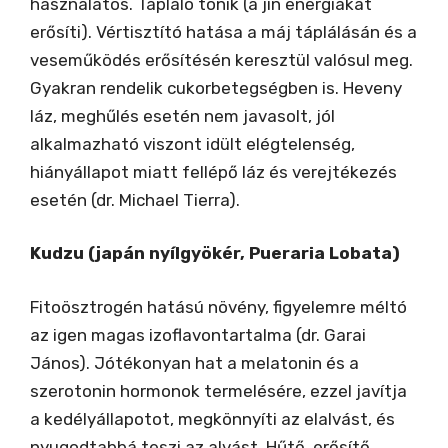
használatos. Tápláló tonik (a jin energiákat
erősíti). Vértisztító hatása a máj táplálásán és a
veseműködés erősítésén keresztül valósul meg.
Gyakran rendelik cukorbetegségben is. Heveny
láz, meghűlés esetén nem javasolt, jól
alkalmazható viszont idült elégtelenség,
hiányállapot miatt fellépő láz és verejtékezés
esetén (dr. Michael Tierra).
Kudzu (japán nyílgyökér, Pueraria Lobata)
Fitoösztrogén hatású növény, figyelemre méltó
az igen magas izoflavontartalma (dr. Garai
János). Jótékonyan hat a melatonin és a
szerotonin hormonok termelésére, ezzel javítja
a kedélyállapotot, megkönnyíti az elalvást, és
nyugodtabbá teszi az alvást. Hűtő, erősítő,