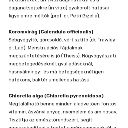
daganatsejtekre (in vitro) gyakorolt hatásai
figyelemre méltók (prof. dr. Petri Gizella).
Körömvirág (Calendula officinalis)
Sebgyógyító, görcsoldó, vértisztító (dr. Frawley–
dr. Lad). Menstruációs fájdalmak
megszüntetésére is jó (Theiss). Nőgyógyászati
megbetegedéseknél, gyulladásoknál,
hasnyálmirigy- és májbetegségeknél igen
hatékony, baktériumellenes hatású.
Chlorella alga (Chlorella pyrenoidosa)
Megtalálható benne minden alapvetően fontos
vitamin, ásványi anyag, nyomelem és aminosav.
Tisztítja az emésztőrendszert, segít
megszabadítani a testet a méreganyagoktól, a