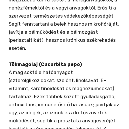
nehézfémektől és a vegyi anyagoktól. Erősíti a
szervezet természetes védekezőképességét.
Segít fenntartani a belek hasznos mikroflóráját,
javítja a bélműködést és a bélmozgást
(perisztaltikát), hasznos krónikus székrekedés
esetén.
Tökmagolaj (Cucurbita pepo)
A mag sokféle hatóanyagot
(szterolglikozidokat, szelént, linolsavat, E-
vitamint, karotinoidokat és magnéziumsókat)
tartalmaz. Ezek többek között gyulladásgátló,
antioxidáns, immunerősítő hatásúak; javítják az
agy, az idegek, az izmok és a kötőszövetek
működését, segítik a prosztata anyagcseréjét,
lassítják az érelmeszesedés folyamatát. A