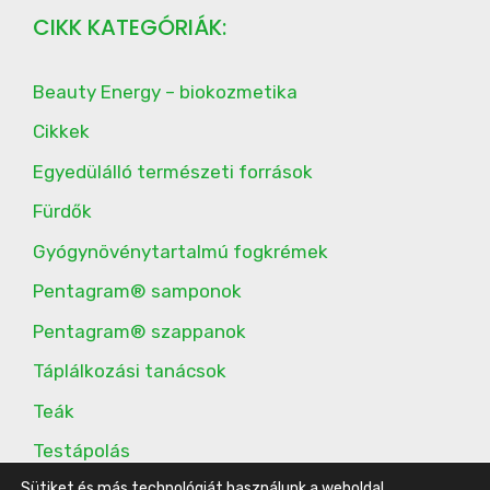
CIKK KATEGÓRIÁK:
Beauty Energy – biokozmetika
Cikkek
Egyedülálló természeti források
Fürdők
Gyógynövénytartalmú fogkrémek
Pentagram® samponok
Pentagram® szappanok
Táplálkozási tanácsok
Teák
Testápolás
Sütiket és más technológiát használunk a weboldal