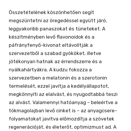
Összetételének köszönhetően segít
megszüntetni az öregedéssel együtt járó,
leggyakoribb panaszokat és tüneteket. A
készítményben levő flavonoidok és a
páfrányfenyő-kivonat eltávolítják a
szervezetből a szabad gyököket, illetve
jótékonyan hatnak az érrendszerre és a
nyálkahártyákra. A kudzu fokozza a
szervezetben a melatonin és a szerotonin
termelését, ezzel javítja a kedélyállapotot,
megkönnyíti az elalvást, és nyugodtabbá teszi
az alvást. Valamennyi hatóanyag – beleértve a
tökmagolajban levő cinket is – az anyagcsere-
folyamatokat javítva előmozdítja a szövetek
regenerációját, és életerőt, optimizmust ad. A