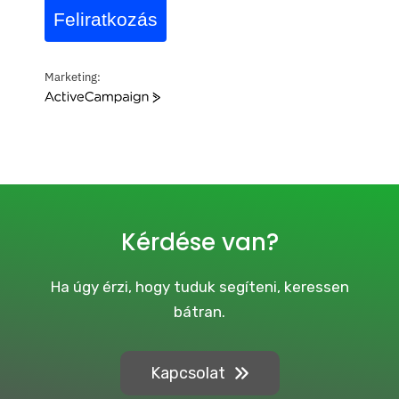
Feliratkozás
Marketing:
A
c
t
i
v
e
C
a
Kérdése van?
m
p
a
Ha úgy érzi, hogy tuduk segíteni, keressen
i
bátran.
g
n
Kapcsolat