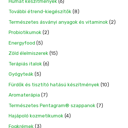
Humát készítmények
(6)
További étrend-kiegészítők
(8)
Természetes ásványi anyagok és vitaminok
(2)
Probiotikumok
(2)
Energyfood
(5)
Zöld élelmiszerek
(15)
Terápiás italok
(6)
Gyógyteák
(5)
Fürdők és tisztító hatású készítmények
(10)
Aromaterápia
(7)
Természetes Pentagram® szappanok
(7)
Hajápoló kozmetikumok
(4)
Fogkrémek
(3)