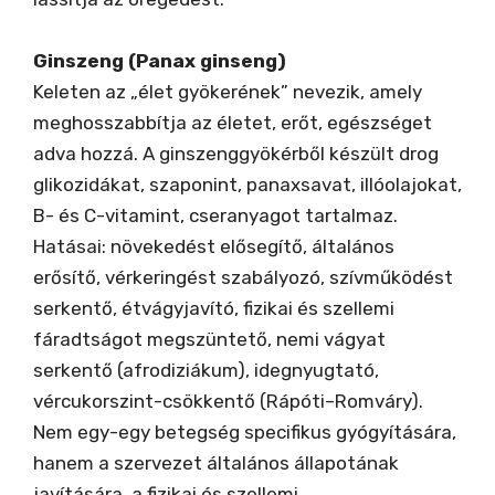
Ginszeng (Panax ginseng)
Keleten az „élet gyökerének” nevezik, amely
meghosszabbítja az életet, erőt, egészséget
adva hozzá. A ginszenggyökérből készült drog
glikozidákat, szaponint, panaxsavat, illóolajokat,
B- és C-vitamint, cseranyagot tartalmaz.
Hatásai: növekedést elősegítő, általános
erősítő, vérkeringést szabályozó, szívműködést
serkentő, étvágyjavító, fizikai és szellemi
fáradtságot megszüntető, nemi vágyat
serkentő (afrodiziákum), idegnyugtató,
vércukorszint-csökkentő (Rápóti–Romváry).
Nem egy-egy betegség specifikus gyógyítására,
hanem a szervezet általános állapotának
javítására, a fizikai és szellemi