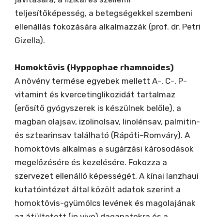
teljesítőképesség, a betegségekkel szembeni
ellenállás fokozására alkalmazzák (prof. dr. Petri
Gizella).
Homoktövis (Hyppophae rhamnoides)
A növény termése egyebek mellett A-, C-, P-
vitamint és kvercetinglikozidát tartalmaz
(erősítő gyógyszerek is készülnek belőle), a
magban olajsav, izolinolsav, linolénsav, palmitin-
és sztearinsav található (Rápóti–Romváry). A
homoktövis alkalmas a sugárzási károsodások
megelőzésére és kezelésére. Fokozza a
szervezet ellenálló képességét. A kínai lanzhaui
kutatóintézet által közölt adatok szerint a
homoktövis-gyümölcs levének és magolajának
az átültetett (in vivo) daganatokra és a