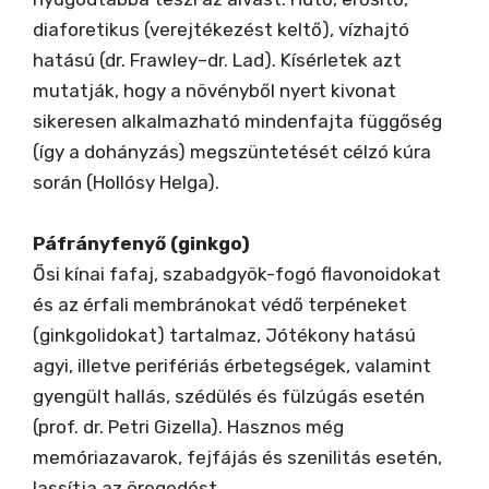
diaforetikus (verejtékezést keltő), vízhajtó
hatású (dr. Frawley–dr. Lad). Kísérletek azt
mutatják, hogy a növényből nyert kivonat
sikeresen alkalmazható mindenfajta függőség
(így a dohányzás) megszüntetését célzó kúra
során (Hollósy Helga).
Páfrányfenyő (ginkgo)
Ősi kínai fafaj, szabadgyök-fogó flavonoidokat
és az érfali membránokat védő terpéneket
(ginkgolidokat) tartalmaz, Jótékony hatású
agyi, illetve perifériás érbetegségek, valamint
gyengült hallás, szédülés és fülzúgás esetén
(prof. dr. Petri Gizella). Hasznos még
memóriazavarok, fejfájás és szenilitás esetén,
lassítja az öregedést.