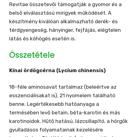
Revitae összetevői támogatják a gyomor és a
belső elválasztású mirigyek működését. A
készítmény kiválóan alkalmazható derék- és
térdgyengeség, hányinger, fejfájás, elégtelen
látás és köhögés esetén is.
Összetétele
Kínai ördögcérna (Lycium chinensis)
18-féle aminosavat tartalmaz (beleértve az
esszenciálisakat is), 21 nyomelem található
benne. Legértékesebb hatóanyaga a
termésében levő betain, béta-karotin és más
karotinoidok. Hűtő hatású, lázcsillapító, a hörgők
gyulladásos folyamatainak kezelésére