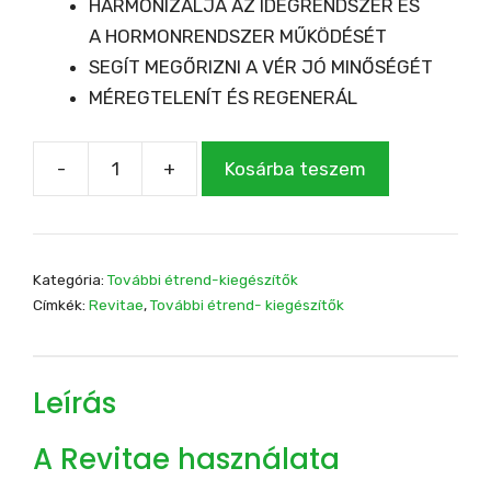
HARMONIZÁLJA AZ IDEGRENDSZER ÉS
A HORMONRENDSZER MŰKÖDÉSÉT
SEGÍT MEGŐRIZNI A VÉR JÓ MINŐSÉGÉT
MÉREGTELENÍT ÉS REGENERÁL
-
+
Kosárba teszem
REVITAE
90
kapszula
mennyiség
Kategória:
További étrend-kiegészítők
Címkék:
Revitae
,
További étrend- kiegészítők
Leírás
A Revitae használata