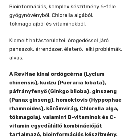
Bioinformációs, komplex készítmény 6-féle
gyógynövényből, Chlorella algából,
tökmagolajból és vitaminokból.
Kiemelt hatásterületei: öregedéssel járó
panaszok, érrendszer, életerő, lelki problémák,
alvás.
A Revitae kínai ördögcérna (Lycium
chinensis), kudzu (Pueraria lobata),
páfrányfenyő (Ginkgo biloba), ginszeng
(Panax ginseng), homoktövis (Hyppophae
rhamnoides), körömvirág, Chlorella alga,
tökmagolaj, valamint B-vitaminok és C-
vitamin egyedülálló kombinációját
tartalmazó, bioinformációs készítmény.