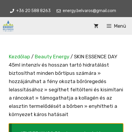
Kilépés
+36 20 588 8263
energy.belvaros@gmail.com
a
tartalomba
Menü
Kezdőlap
/
Beauty Energy
/ SKIN ESSENCE DAY
45ml intenzív és hosszan tartó hidratálást
biztosíthat minden bőrtípus számára »
hozzájárulhat a fény okozta bőröregedés
lelassításához » segíthet feltölteni és kisimítani
a ráncokat » támogathatja a kollagén és az
elasztin termelődését a bőrben » enyhítheti a
környezet káros hatásait