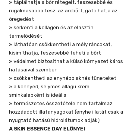
támogathatja
» táplálhatja a bőr rétegeit, feszesebbé és
a
rugalmasabbá teszi az arcbőrt, gátolhatja az
kollagén
öregedést
és
» serkenti a kollagén és az elasztin
az
termelődését
elasztin
» láthatóan csökkentheti a mély ráncokat,
termelődését
kisimíthatja, feszesebbé teheti a bőrt
a
» védelmet biztosíthat a külső környezet káros
bőrben
hatásaival szemben
»
» csökkentheti az enyhébb aknés tüneteket
enyhítheti
» a könnyed, selymes állagú krém
a
sminkalapként is ideális
környezet
» természetes összetétele nem tartalmaz
káros
hozzáadott illatanyagokat (enyhe illatát csak a
hatásait
nyugtató hatású hidrolátumok adják)
mennyiség
A SKIN ESSENCE DAY ELŐNYEI