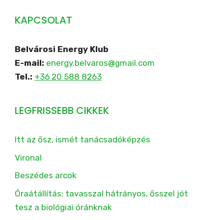
KAPCSOLAT
Belvárosi Energy Klub
E-mail:
energy.belvaros@gmail.com
Tel.:
+36 20 588 8263
LEGFRISSEBB CIKKEK
Itt az ősz, ismét tanácsadóképzés
Vironal
Beszédes arcok
Óraátállítás: tavasszal hátrányos, ősszel jót
tesz a biológiai óránknak