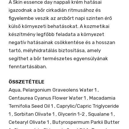
A Skin essence day nappali krém hatásai
igazodnak a bőr cirkadián ritmusához és
figyelembe veszik az arcbőrt napi szinten érő
külső környezeti behatásokat. A kozmetikai
készítmény legfőbb feladata a környezet
negatív hatásainak csökkentése és a hosszan
tartó, mélyhidratálás biztosítása, amely
segíthet a bőr természetes egyensúlyának
fenntartásában.
ÖSSZETÉTELE
Aqua, Pelargonium Graveolens Water 1 ,
Centaurea Cyanus Flower Water 1 , Macadamia
Ternifolia Seed Oil 1 , Caprylic/Capric Triglyceride
1 , Sorbitan Olivate 1 , Glycerin 1–2 , Squalane 1 ,
Cetearyl Olivate 1 , Butyrospermum Parkii Butter