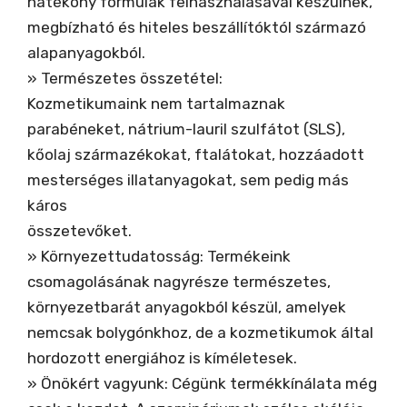
hatékony formulák felhasználásával készülnek,
megbízható és hiteles beszállítóktól származó
alapanyagokból.
» Természetes összetétel:
Kozmetikumaink nem tartalmaznak
parabéneket, nátrium-lauril szulfátot (SLS),
kőolaj származékokat, ftalátokat, hozzáadott
mesterséges illatanyagokat, sem pedig más
káros
összetevőket.
» Környezettudatosság: Termékeink
csomagolásának nagyrésze természetes,
környezetbarát anyagokból készül, amelyek
nemcsak bolygónkhoz, de a kozmetikumok által
hordozott energiához is kíméletesek.
» Önökért vagyunk: Cégünk termékkínálata még