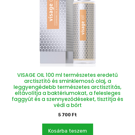
VISAGE OIL 100 ml természetes eredetű
arctisztító és sminklemosó olaj, a
leggyengédebb természetes arctisztítás,
eltávolítja a baktériumokat, a felesleges
faggyút és a szennyeződéseket, tisztítja és
védi a bőrt
5 700
Ft
Kosárba teszem