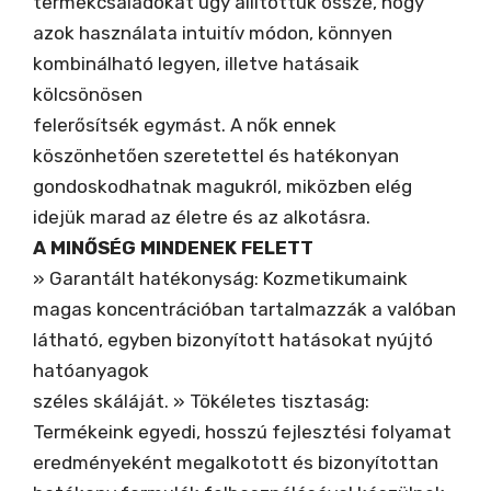
termékcsaládokat úgy állítottuk össze, hogy
azok használata intuitív módon, könnyen
kombinálható legyen, illetve hatásaik
kölcsönösen
felerősítsék egymást. A nők ennek
köszönhetően szeretettel és hatékonyan
gondoskodhatnak magukról, miközben elég
idejük marad az életre és az alkotásra.
A MINŐSÉG MINDENEK FELETT
» Garantált hatékonyság: Kozmetikumaink
magas koncentrációban tartalmazzák a valóban
látható, egyben bizonyított hatásokat nyújtó
hatóanyagok
széles skáláját. » Tökéletes tisztaság:
Termékeink egyedi, hosszú fejlesztési folyamat
eredményeként megalkotott és bizonyítottan