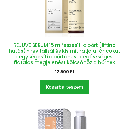
REJUVE SERUM 15 m feszesíti a bőrt (lifting
hatás) » revitalizál és kisimíthatja a ráncokat
» egységesíti a bőrtónust » egészséges,
fiatalos megjelenést kölcsönöz a bőrnek
12 500
Ft
Kosárba teszem