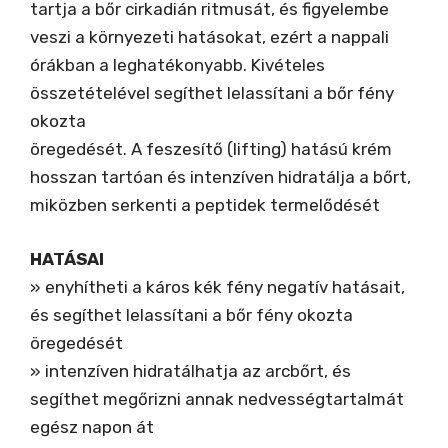
számára
tartja a bőr cirkadián ritmusát, és figyelembe
»
veszi a környezeti hatásokat, ezért a nappali
hozzájárulhat
órákban a leghatékonyabb. Kivételes
a
összetételével segíthet lelassítani a bőr fény
fény
okozta
okozta
öregedését. A feszesítő (lifting) hatású krém
bőröregedés
hosszan tartóan és intenzíven hidratálja a bőrt,
lelassításához
miközben serkenti a peptidek termelődését
»
segíthet
HATÁSAI
feltölteni
» enyhítheti a káros kék fény negatív hatásait,
és
és segíthet lelassítani a bőr fény okozta
kisimítani
öregedését
a
» intenzíven hidratálhatja az arcbőrt, és
ráncokat
segíthet megőrizni annak nedvességtartalmát
»
egész napon át