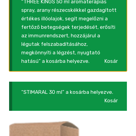
“THREE KINGS 50 ml aromaterápiás
spray, arany részecskékkel gazdagított
értékes illóolajok, segít megelőzni a
fertőző betegségek terjedését, erősíti
az immunrendszert, hozzájárul a
légutak felszabadításához,
megkönnyíti a légzést, nyugtató
hatású” a kosárba helyezve.
Kosár
“STIMARAL 30 ml” a kosárba helyezve.
Kosár