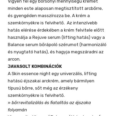
Vigyen fel egy borsónyi mennyiségű krémet
minden este alaposan megtisztított arcbőrre,
és gyengéden masszírozza be. A krém a
szemkörnyékre is felvihető. Az intenzívebb
hatás elérése érdekében a krém felvitele előtt
használja a Rejuve serum (lifting hatás) vagy a
Balance serum bőrápoló szérumot (harmonizáló
és nyugtató hatás), és hagyja megszáradni az
arcon.
JAVASOLT KOMBINÁCIÓK
A Skin essence night egy univerzális, lifting
hatású éjszakai arckrém, amely bármilyen
típusú bőrre, sőt még az érzékeny
szemkörnyékre is felvihető.
»
bőrrevitalizálás és fiatalítás az éjszaka
folyamán