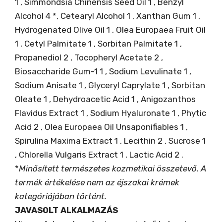
1 , Simmondsia Chinensis Seed Oil 1 , Benzyl
Alcohol 4 *, Cetearyl Alcohol 1 , Xanthan Gum 1 ,
Hydrogenated Olive Oil 1 , Olea Europaea Fruit Oil
1 , Cetyl Palmitate 1 , Sorbitan Palmitate 1 ,
Propanediol 2 , Tocopheryl Acetate 2 ,
Biosaccharide Gum-1 1 , Sodium Levulinate 1 ,
Sodium Anisate 1 , Glyceryl Caprylate 1 , Sorbitan
Oleate 1 , Dehydroacetic Acid 1 , Anigozanthos
Flavidus Extract 1 , Sodium Hyaluronate 1 , Phytic
Acid 2 , Olea Europaea Oil Unsaponifiables 1 ,
Spirulina Maxima Extract 1 , Lecithin 2 , Sucrose 1
, Chlorella Vulgaris Extract 1 , Lactic Acid 2 .
*
Minősített természetes kozmetikai összetevő. A
termék értékelése nem az éjszakai krémek
kategóriájában történt.
JAVASOLT ALKALMAZÁS