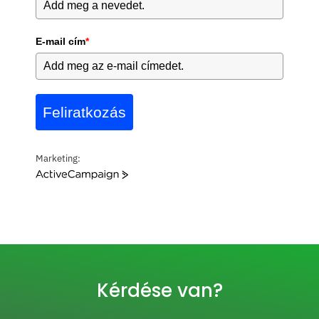
E-mail cím
*
Feliratkozás
Marketing:
A
c
t
i
v
e
C
a
Kérdése van?
m
p
a