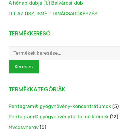
A hónap klubja (1.) Belvárosi klub
ITT AZ ŐSZ, ISMÉT TANÁCSADÓKÉPZÉS
TERMÉKKERESŐ
Keresés
a
következőre:
Keresés
TERMÉKKATEGÓRIÁK
Pentagram® gyógynövény-koncentrátumok
(5)
Pentagram® gyógynövénytartalmú krémek
(12)
Mycosynergy
(5)