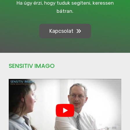
Ha úgy érzi, hogy tuduk segíteni, keressen
i
bátran.
g
n
Kapcsolat
SENSITIV IMAGO