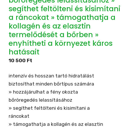
bőröregedés lelassításához »
segíthet feltölteni és kisimítani
a ráncokat » támogathatja a
kollagén és az elasztin
termelődését a bőrben »
enyhítheti a környezet káros
hatásait
10 500
Ft
intenzív és hosszan tartó hidratálást
biztosíthat minden bőrtípus számára
» hozzájárulhat a fény okozta
bőröregedés lelassításához
» segíthet feltölteni és kisimítani a
ráncokat
» támogathatja a kollagén és az elasztin