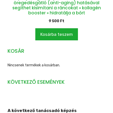
öregedésgátló (anti-aging) hatásával
segíthet kisimítani a ráncokat » kollagén
booster » hidratálja a bőrt
9 500
Ft
Kosárba teszem
KOSÁR
Nincsenek termékek a kosárban.
KÖVETKEZŐ ESEMÉNYEK
A következő tanácsadó képzés