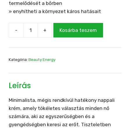
termelődését a bőrben
» enyhítheti a környezet káros hatásait
-
+
Kosárba teszem
SKIN
ESSENCE
DAY
45ml
Kategória:
Beauty Energy
intenzív
és
hosszan
Leírás
tartó
hidratálást
Minimalista, mégis rendkívül hatékony nappali
biztosíthat
krém, amely tökéletes választás minden nő
minden
számára, aki az egyszerűségben és a
bőrtípus
gyengédségben keresi az erőt. Tiszteletben