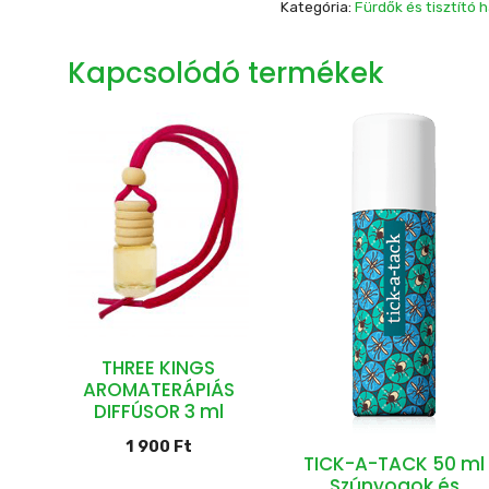
ml
Kategória:
Fürdők és tisztító
mennyiség
Kapcsolódó termékek
THREE KINGS
AROMATERÁPIÁS
DIFFÚSOR 3 ml
1 900
Ft
TICK-A-TACK 50 ml
Szúnyogok és