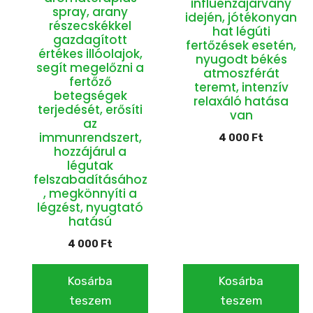
influenzajárvány
spray, arany
idején, jótékonyan
részecskékkel
hat légúti
gazdagított
fertőzések esetén,
értékes illóolajok,
nyugodt békés
segít megelőzni a
atmoszférát
fertőző
teremt, intenzív
betegségek
relaxáló hatása
terjedését, erősíti
van
az
immunrendszert,
4 000
Ft
hozzájárul a
légutak
felszabadításához
, megkönnyíti a
légzést, nyugtató
hatású
4 000
Ft
Kosárba
Kosárba
teszem
teszem