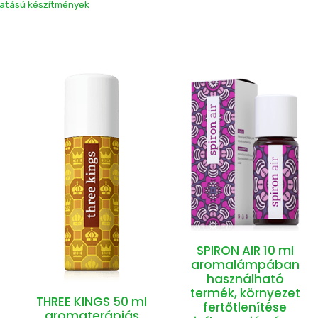
 hatású készítmények
SPIRON AIR 10 ml
aromalámpában
használható
termék, környezet
THREE KINGS 50 ml
fertőtlenítése
aromaterápiás