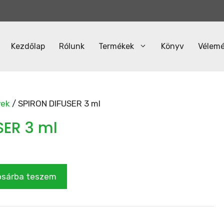
Kezdőlap
Rólunk
Termékek
Könyv
Vélem
yek
/ SPIRON DIFUSER 3 ml
SER 3 ml
osárba teszem