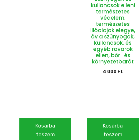
kullancsok elleni
természetes
védelem,
természetes
illóolajok elegye,
óv a szúnyogok,
kullancsok, és
egyéb rovarok
ellen, bőr- és
környezetbarát
4 000
Ft
Kosárba
Kosárba
teszem
teszem