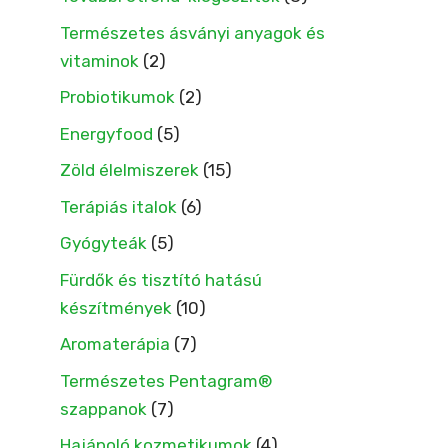
Természetes ásványi anyagok és
vitaminok
(2)
Probiotikumok
(2)
Energyfood
(5)
Zöld élelmiszerek
(15)
Terápiás italok
(6)
Gyógyteák
(5)
Fürdők és tisztító hatású
készítmények
(10)
Aromaterápia
(7)
Természetes Pentagram®
szappanok
(7)
Hajápoló kozmetikumok
(4)