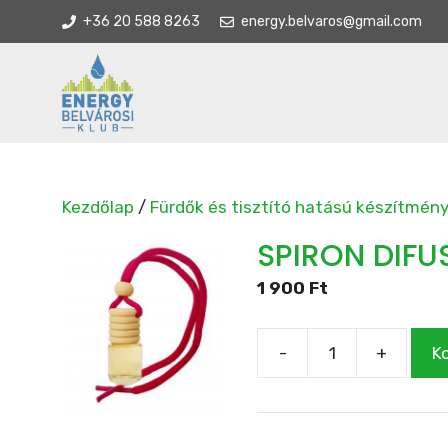
Kilépés
+36 20 588 8263
energy.belvaros@gmail.com
a
tartalomba
Kezdőlap
/
Fürdők és tisztító hatású készítmén
SPIRON DIFU
1 900
Ft
-
+
K
SPIRON
DIFUSER
3