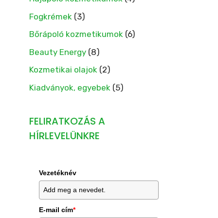
Fogkrémek
(3)
Bőrápoló kozmetikumok
(6)
Beauty Energy
(8)
Kozmetikai olajok
(2)
Kiadványok, egyebek
(5)
FELIRATKOZÁS A
HÍRLEVELÜNKRE
Vezetéknév
E-mail cím
*