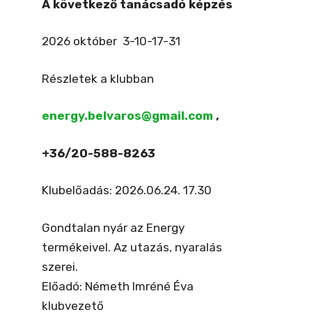
A következő tanácsadó képzés
2026 október 3-10-17-31
Részletek a klubban
energy.belvaros@gmail.com
,
+36/20-588-8263
Klubelőadás: 2026.06.24. 17.30
Gondtalan nyár az Energy
termékeivel. Az utazás, nyaralás
szerei.
Előadó: Németh Imréné Éva
klubvezető