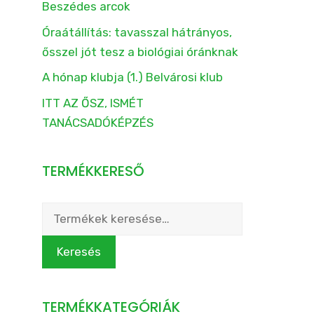
Beszédes arcok
Óraátállítás: tavasszal hátrányos,
ősszel jót tesz a biológiai óránknak
A hónap klubja (1.) Belvárosi klub
ITT AZ ŐSZ, ISMÉT
TANÁCSADÓKÉPZÉS
TERMÉKKERESŐ
Keresés
a
következőre:
Keresés
TERMÉKKATEGÓRIÁK