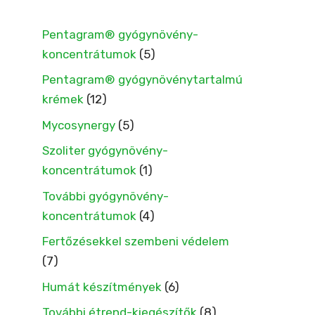
Pentagram® gyógynövény-
koncentrátumok
(5)
Pentagram® gyógynövénytartalmú
krémek
(12)
Mycosynergy
(5)
Szoliter gyógynövény-
koncentrátumok
(1)
További gyógynövény-
koncentrátumok
(4)
Fertőzésekkel szembeni védelem
(7)
Humát készítmények
(6)
További étrend-kiegészítők
(8)