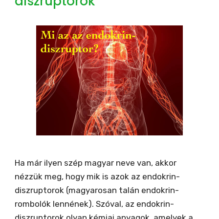
diszruptorok
Ha már ilyen szép magyar neve van, akkor
nézzük meg, hogy mik is azok az endokrin-
diszruptorok (magyarosan talán endokrin-
rombolók lennének). Szóval, az endokrin-
diszruptorok olyan kémiai anyagok, amelyek a