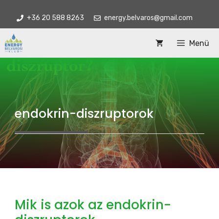
Kilépés
+36 20 588 8263
energy.belvaros@gmail.com
a
tartalomba
Menü
endokrin-diszruptorok
Mik is azok az endokrin-