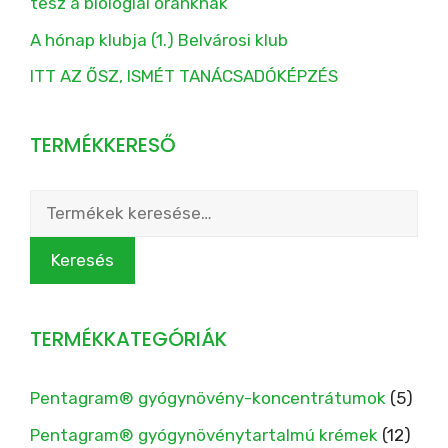
tesz a biológiai óránknak
A hónap klubja (1.) Belvárosi klub
ITT AZ ŐSZ, ISMÉT TANÁCSADÓKÉPZÉS
TERMÉKKERESŐ
Keresés
a
következőre:
Keresés
TERMÉKKATEGÓRIÁK
Pentagram® gyógynövény-koncentrátumok
(5)
Pentagram® gyógynövénytartalmú krémek
(12)