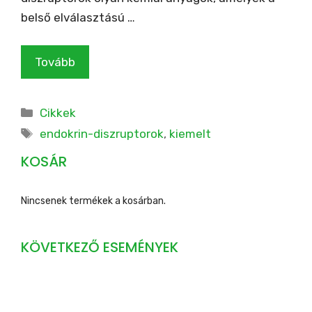
belső elválasztású …
Tovább
Kategória
Cikkek
Címkék
endokrin-diszruptorok
,
kiemelt
KOSÁR
Nincsenek termékek a kosárban.
KÖVETKEZŐ ESEMÉNYEK