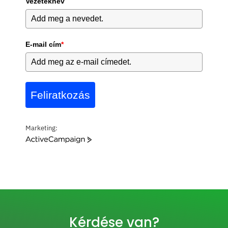
Vezetéknév
E-mail cím
*
Feliratkozás
Marketing:
A
c
t
i
v
e
C
a
Kérdése van?
m