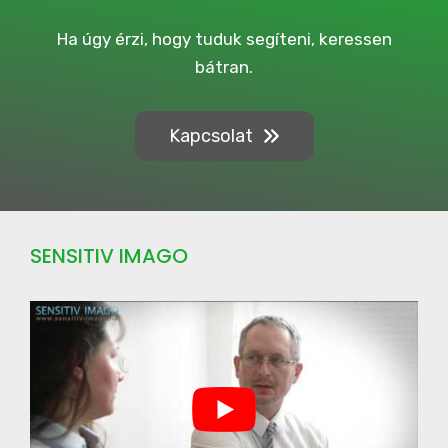
p
a
Ha úgy érzi, hogy tuduk segíteni, keressen
i
bátran.
g
n
Kapcsolat
SENSITIV IMAGO