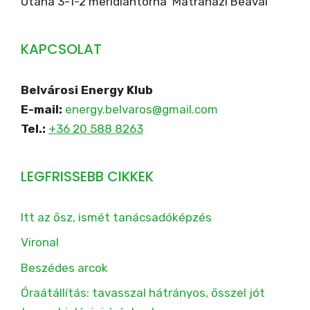
Utána 3-1-2 meridiántorna Mátraházi Beával
KAPCSOLAT
Belvárosi Energy Klub
E-mail:
energy.belvaros@gmail.com
Tel.:
+36 20 588 8263
LEGFRISSEBB CIKKEK
Itt az ősz, ismét tanácsadóképzés
Vironal
Beszédes arcok
Óraátállítás: tavasszal hátrányos, ősszel jót