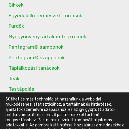
Cikkek
Egyedülálló természeti források
Fürdők
Gyógynövénytartalmú fogkrémek
Pentagram® samponok
Pentagram® szappanok
Táplálkozási tanácsok
Teák
Testápolás
További étrend-kiegészítők
Sütiket és más technológiát használunk a weboldal
működéséhez, statisztikához, a tartalmak és hirdetések,
ajánlatok személyre szabásához, és az így gyűjtött adatok
média-, hirdető- és elemző partnereinkkel történő
megosztásához. Partnereink ezeket kombinálhatják más
© 2016-2023 Energy Belvárosi Klub |
ÁSZF
|
Adatvédelmi
adatokkal is. Az gombra kattintással hozzájárulsz mindezekhez.