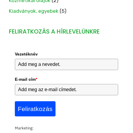
Kozmetikai olajok
(2)
Kiadványok, egyebek
(5)
FELIRATKOZÁS A HÍRLEVELÜNKRE
Vezetéknév
E-mail cím
*
Feliratkozás
Marketing: