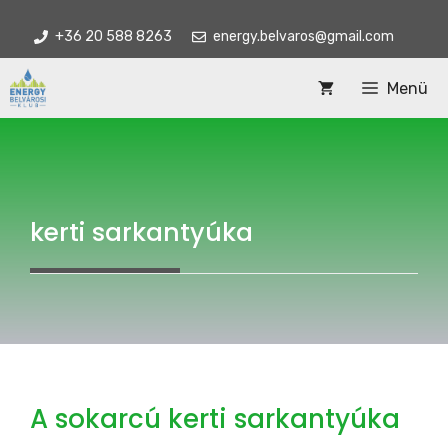
Kilépés
+36 20 588 8263
energy.belvaros@gmail.com
a
tartalomba
Menü
kerti sarkantyúka
A sokarcú kerti sarkantyúka