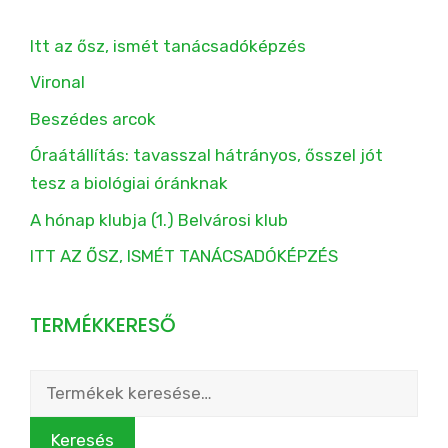
Itt az ősz, ismét tanácsadóképzés
Vironal
Beszédes arcok
Óraátállítás: tavasszal hátrányos, ősszel jót
tesz a biológiai óránknak
A hónap klubja (1.) Belvárosi klub
ITT AZ ŐSZ, ISMÉT TANÁCSADÓKÉPZÉS
TERMÉKKERESŐ
Keresés
a
következőre:
Keresés