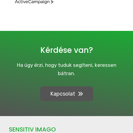
A
c
t
i
v
e
C
a
Kérdése van?
m
p
a
Ha úgy érzi, hogy tuduk segíteni, keressen
i
bátran.
g
n
Kapcsolat
SENSITIV IMAGO