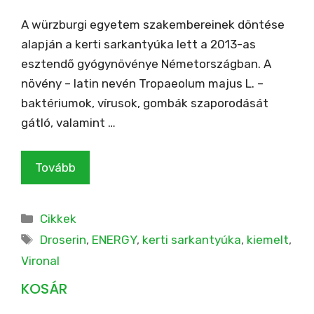
A würzburgi egyetem szakembereinek döntése
alapján a kerti sarkantyúka lett a 2013-as
esztendő gyógynövénye Németországban. A
növény – latin nevén Tropaeolum majus L. –
baktériumok, vírusok, gombák szaporodását
gátló, valamint …
Tovább
Kategória
Cikkek
Címkék
Droserin
,
ENERGY
,
kerti sarkantyúka
,
kiemelt
,
Vironal
KOSÁR