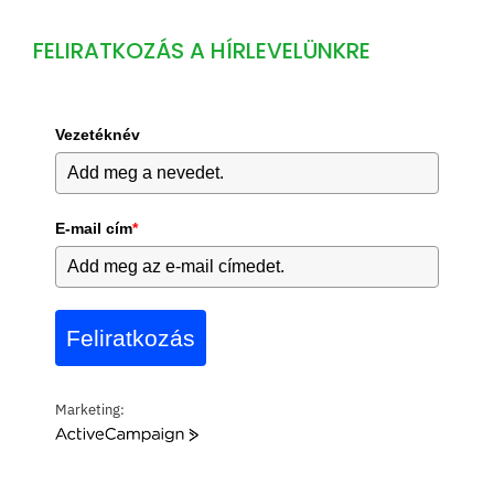
FELIRATKOZÁS A HÍRLEVELÜNKRE
Vezetéknév
E-mail cím
*
Feliratkozás
Marketing:
A
c
t