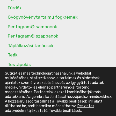
Fürdők
Gyógynövénytartalmú fogkrémek
Pentagram® samponok
Pentagram® szappanok
Táplálkozási tanácsok
Teák
Testápolás
Sütiket és más technológiát használunk a weboldal
További étrend-kiegészítők
működéséhez, statisztikához, a tartalmak és hirdetések,
ajánlatok személyre szabásához, és az így gyűjtött adatok
média-, hirdető- és elemző partnereinkkel történő
megosztásához. Partnereink ezeket kombinálhatják más
© 2016-2023 Energy Belvárosi Klub |
ÁSZF
|
Adatvédelmi
adatokkal is. Az gombra kattintással hozzájárulsz mindezekhez.
A hozzájárulásod tartalmát a További beállítások link alatt
tájékoztató
|
Impresszum
állíthatod be, amit bármikor módosíthatsz.
Részletes
Készítette:
Szűcs Ádám -
WordPress weboldal készítés
adatvédelmi tájékoztató
.
További beállítások.
Elem hozzáadva a kosárhoz.