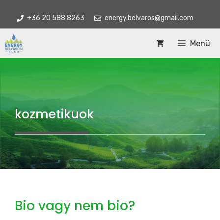
Kilépés
+36 20 588 8263
energy.belvaros@gmail.com
a
tartalomba
Menü
kozmetikuok
Bio vagy nem bio?