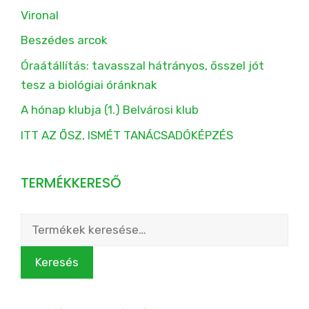
Vironal
Beszédes arcok
Óraátállítás: tavasszal hátrányos, ősszel jót
tesz a biológiai óránknak
A hónap klubja (1.) Belvárosi klub
ITT AZ ŐSZ, ISMÉT TANÁCSADÓKÉPZÉS
TERMÉKKERESŐ
Keresés
a
következőre:
Keresés