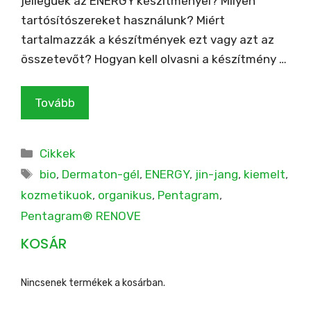
jellegűek az ENERGY készítményei? Milyen
tartósítószereket használunk? Miért
tartalmazzák a készítmények ezt vagy azt az
összetevőt? Hogyan kell olvasni a készítmény …
Tovább
Kategória
Cikkek
Címkék
bio
,
Dermaton-gél
,
ENERGY
,
jin-jang
,
kiemelt
,
kozmetikuok
,
organikus
,
Pentagram
,
Pentagram® RENOVE
KOSÁR
Nincsenek termékek a kosárban.