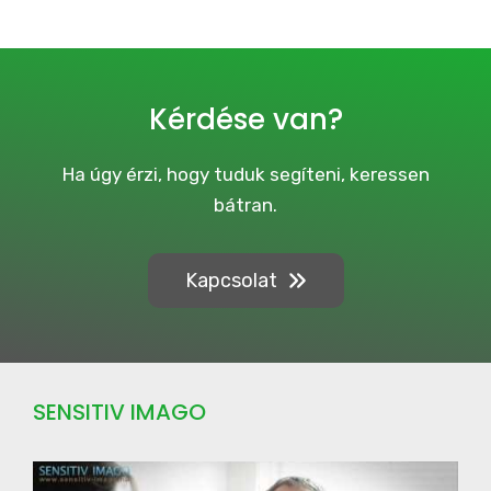
i
v
e
C
a
Kérdése van?
m
p
a
Ha úgy érzi, hogy tuduk segíteni, keressen
i
bátran.
g
n
Kapcsolat
SENSITIV IMAGO