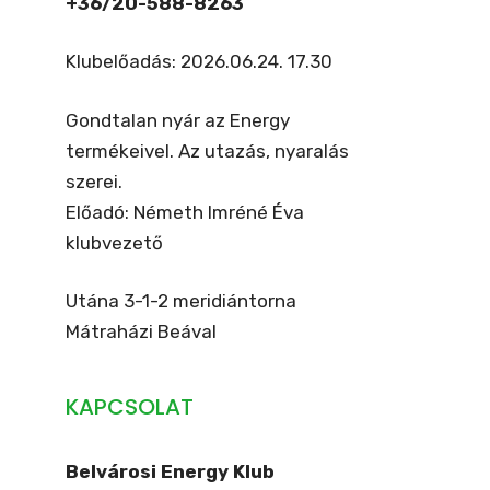
+36/20-588-8263
Klubelőadás: 2026.06.24. 17.30
Gondtalan nyár az Energy
termékeivel. Az utazás, nyaralás
szerei.
Előadó: Németh Imréné Éva
klubvezető
Utána 3-1-2 meridiántorna
Mátraházi Beával
KAPCSOLAT
Belvárosi Energy Klub