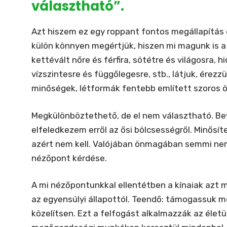
választható”.
Azt hiszem ez egy roppant fontos megállapítás
külön könnyen megértjük, hiszen mi magunk is a 
kettévált nőre és férfira, sötétre és világosra, 
vízszintesre és függőlegesre, stb., látjuk, érezz
minőségek, létformák fentebb említett szoros 
Megkülönböztethető, de el nem választható. Be
elfeledkezem erről az ősi bölcsességről. Minősítek
azért nem kell. Valójában önmagában semmi nem 
nézőpont kérdése.
A mi nézőpontunkkal ellentétben a kínaiak azt 
az egyensúlyi állapottól. Teendő: támogassuk me
közelítsen. Ezt a felfogást alkalmazzák az élet