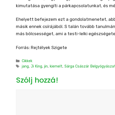
kimutatása gyengíti a párkapcsolatunkat, és mé
Ehelyett befejezem ezt a gondolatmenetet, ab
másik ennek csírájából. S talán tovább tanulm
más bölcsességet, ami a testi-lelki egészséget
Forrás: Rejtélyek Szigete
Kategória
Cikkek
Címkék
jang
,
Ji King
,
jin
,
kiemelt
,
Sárga Császár Belgyógyászat
Szólj hozzá!
Hozzászólás