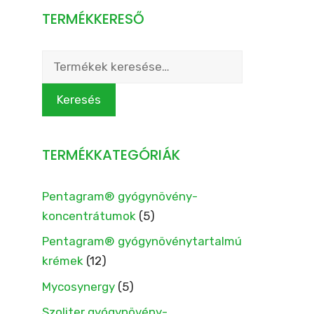
TERMÉKKERESŐ
Keresés
a
következőre:
Keresés
TERMÉKKATEGÓRIÁK
Pentagram® gyógynövény-
koncentrátumok
(5)
Pentagram® gyógynövénytartalmú
krémek
(12)
Mycosynergy
(5)
Szoliter gyógynövény-