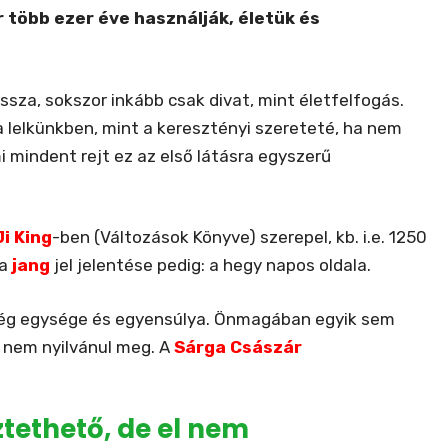
 több ezer éve használják, életük és
ssza, sokszor inkább csak divat, mint életfelfogás.
 lelkünkben, mint a keresztényi szereteté, ha nem
 mindent rejt ez az első látásra egyszerű
Ji King
-ben (Változások Könyve) szerepel, kb. i.e. 1250
 a
jang
jel jelentése pedig: a hegy napos oldala.
ég egysége és egyensúlya. Önmagában egyik sem
 nem nyilvánul meg. A
Sárga Császár
ztethető, de el nem