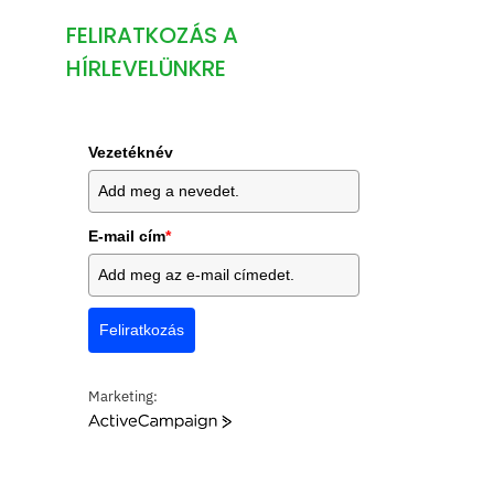
FELIRATKOZÁS A
HÍRLEVELÜNKRE
Vezetéknév
E-mail cím
*
Feliratkozás
Marketing:
A
c
t
i