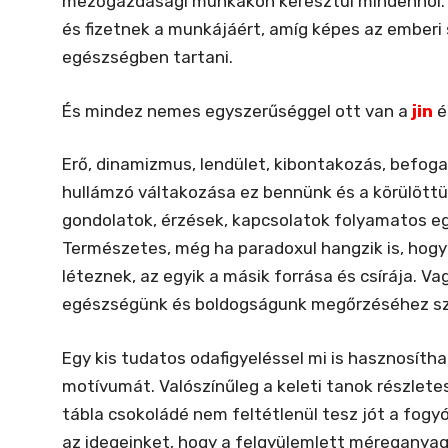
mezőgazdasági munkákon keresztül mindenhol. Ná
és fizetnek a munkájáért, amíg képes az emberi 
egészségben tartani.
És mindez nemes egyszerűséggel ott van a
jin
é
Erő, dinamizmus, lendület, kibontakozás, befo
hullámzó váltakozása ez bennünk és a körülöttünk
gondolatok, érzések, kapcsolatok folyamatos eg
Természetes, még ha paradoxul hangzik is, hog
léteznek, az egyik a másik forrása és csírája. 
egészségünk és boldogságunk megőrzéséhez s
Egy kis tudatos odafigyeléssel mi is hasznosíth
motívumát. Valószínűleg a keleti tanok részlete
tábla csokoládé nem feltétlenül tesz jót a fogy
az idegeinket, hogy a felgyülemlett méreganyag