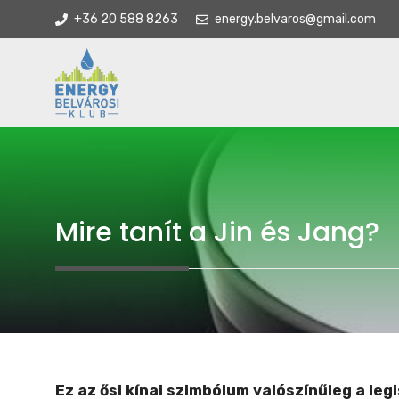
Kilépés
+36 20 588 8263
energy.belvaros@gmail.com
a
tartalomba
Mire tanít a Jin és Jang?
Ez az ősi kínai szimbólum valószínűleg a le