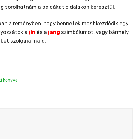
g sorolhatnám a példákat oldalakon keresztül.
ban a reményben, hogy bennetek most kezdődik egy
ányozzátok a
jin
és a
jang
szimbólumot, vagy bármely
eket szolgája majd.
i könyve