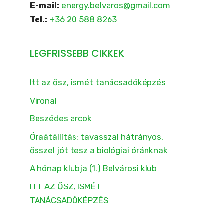
E-mail:
energy.belvaros@gmail.com
Tel.:
+36 20 588 8263
LEGFRISSEBB CIKKEK
Itt az ősz, ismét tanácsadóképzés
Vironal
Beszédes arcok
Óraátállítás: tavasszal hátrányos,
ősszel jót tesz a biológiai óránknak
A hónap klubja (1.) Belvárosi klub
ITT AZ ŐSZ, ISMÉT
TANÁCSADÓKÉPZÉS