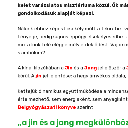
kelet varázslatos misztériuma közül. Ők már
gondolkodásuk alapját képezi.
Nálunk ehhez képest csekély múltra tekinthet vi
Lényege, pedig sajnos éppúgy elsekélyesedhet a
mutatunk felé eléggé mély érdeklődést. Vajon mi
szimbólum?
A kínai filozófiában a
Jin
és a
Jang
jel először a
körül. A
jin
jel jelentése: a hegy árnyékos oldala,
Kettejük dinamikus együttműködése a mindens
értelmezhető, sem energiaként, sem anyagként
Belgyógyászati könyve
szerint
„a jin és a jang megkülönbö