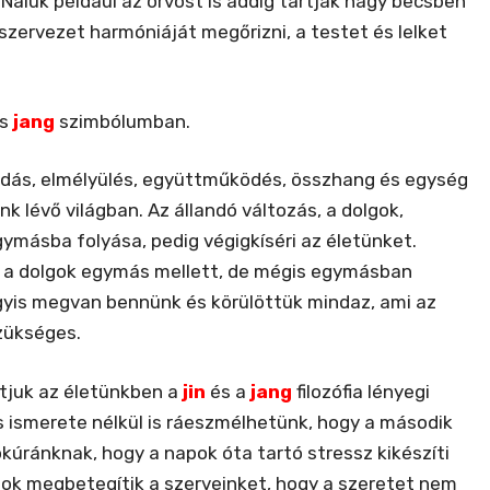
luk például az orvost is addig tartják nagy becsben
szervezet harmóniáját megőrizni, a testet és lelket
s
jang
szimbólumban.
gadás, elmélyülés, együttműködés, összhang és egység
 lévő világban. Az állandó változás, a dolgok,
ymásba folyása, pedig végigkíséri az életünket.
y a dolgok egymás mellett, de mégis egymásban
Vagyis megvan bennünk és körülöttük mindaz, ami az
zükséges.
atjuk az életünkben a
jin
és a
jang
filozófia lényegi
s ismerete nélkül is ráeszmélhetünk, hogy a második
ókúránknak, hogy a napok óta tartó stressz kikészíti
ok megbetegítik a szerveinket, hogy a szeretet nem