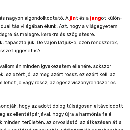
 és nagyon elgondolkodtató. A
jin
t és a
jang
ot külön-
dualitás világában élünk. Azt, hogy a világegyetem
hidegre és melegre, kerekre és szögletesre,
ük, tapasztaljuk. De vajon látjuk-e, ezen rendszerek,
összefüggését is?
vallom én minden igyekezetem ellenére, sokszor
, ez ezért jó, az meg azért rossz, ez ezért kell, az
lehet jó vagy rossz, az egész viszonyrendszer és
mondják, hogy az adott dolog túlságosan eltávolodott
g az ellentétpárjával, hogy újra a harmónia felé
ük minden területén, az orvoslástól az étkezésen át a