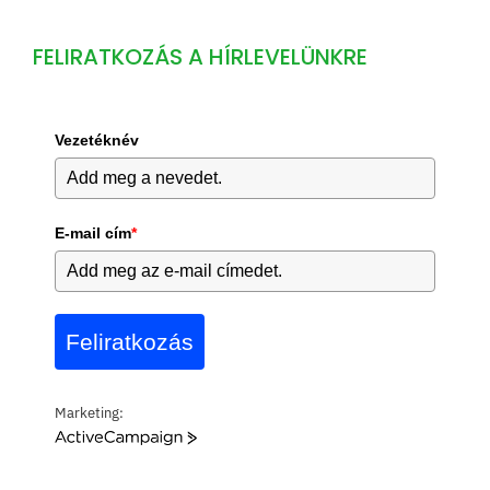
FELIRATKOZÁS A HÍRLEVELÜNKRE
Vezetéknév
E-mail cím
*
Feliratkozás
Marketing:
A
c
t