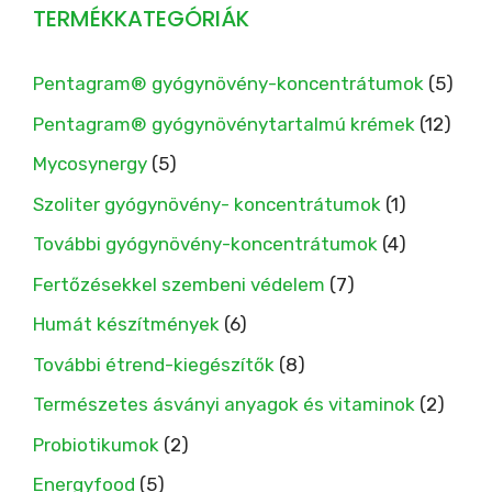
TERMÉKKATEGÓRIÁK
Pentagram® gyógynövény-koncentrátumok
(5)
Pentagram® gyógynövénytartalmú krémek
(12)
Mycosynergy
(5)
Szoliter gyógynövény- koncentrátumok
(1)
További gyógynövény-koncentrátumok
(4)
Fertőzésekkel szembeni védelem
(7)
Humát készítmények
(6)
További étrend-kiegészítők
(8)
Természetes ásványi anyagok és vitaminok
(2)
Probiotikumok
(2)
Energyfood
(5)