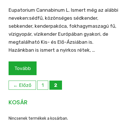
Eupatorium Cannabinum L. Ismert még az alábbi
neveken:sédfű, közönséges sédkender,
sebkender, kenderpakóca, fokhagymaszagú fű,
vízigyopár, vízikender Európában gyakori, de
megtalálható Kis- és Elő-Ázsiában is.
Hazánkban is ismert a nyirkos rétek, …
Tovább
Oldal
Oldal
←
Előző
1
2
KOSÁR
Nincsenek termékek a kosárban.