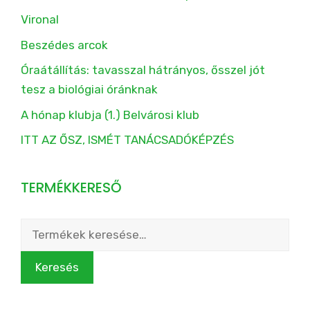
Vironal
Beszédes arcok
Óraátállítás: tavasszal hátrányos, ősszel jót
tesz a biológiai óránknak
A hónap klubja (1.) Belvárosi klub
ITT AZ ŐSZ, ISMÉT TANÁCSADÓKÉPZÉS
TERMÉKKERESŐ
Keresés
a
következőre:
Keresés