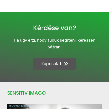
i
v
e
C
a
Kérdése van?
m
p
a
Ha úgy érzi, hogy tuduk segíteni, keressen
i
bátran.
g
n
Kapcsolat
SENSITIV IMAGO