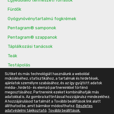
Fürdők
Gyógynövénytartalmú fogkrémek
Pentagram® samponok
Pentagram® szappanok
Táplálkozási tanácsok
Teák
Testápolás
További étrend-kiegészítők
Sütiket és más technológiát használunk a weboldal
működéséhez, statisztikához, a tartalmak és hirdetések,
ajánlatok személyre szabásához, és az így gyűjtött adatok
média-, hirdető- és elemző partnereinkkel történő
megosztásához. Partnereink ezeket kombinálhatják más
© 2016-2023 Energy Belvárosi Klub |
ÁSZF
|
Adatvédelmi
adatokkal is. Az gombra kattintással hozzájárulsz mindezekhez.
A hozzájárulásod tartalmát a További beállítások link alatt
tájékoztató
|
Impresszum
állíthatod be, amit bármikor módosíthatsz.
Részletes
Készítette:
Szűcs Ádám -
WordPress weboldal készítés
adatvédelmi tájékoztató
.
További beállítások.