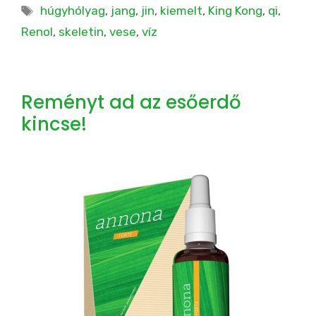
Címkék
húgyhólyag
,
jang
,
jin
,
kiemelt
,
King Kong
,
qi
,
Renol
,
skeletin
,
vese
,
víz
Reményt ad az esőerdő
kincse!