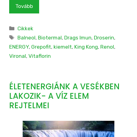
Tovább
Kategória
Cikkek
Címkék
Balneol
,
Biotermal
,
Drags Imun
,
Droserin
,
ENERGY
,
Grepofit
,
kiemelt
,
King Kong
,
Renol
,
Vironal
,
Vitaflorin
ÉLETENERGIÁNK A VESÉKBEN
LAKOZIK- A VÍZ ELEM
REJTELMEI