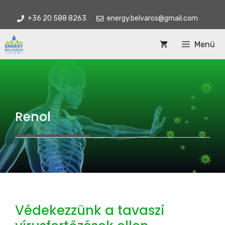
Kilépés
+36 20 588 8263
energy.belvaros@gmail.com
a
tartalomba
Menü
Renol
Védekezzünk a tavaszi