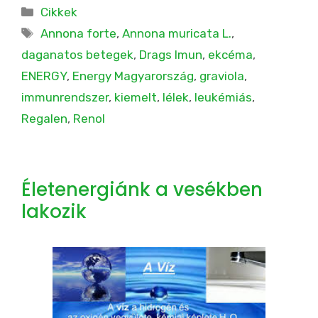
Kategória
Cikkek
Címkék
Annona forte
,
Annona muricata L.
,
daganatos betegek
,
Drags Imun
,
ekcéma
,
ENERGY
,
Energy Magyarország
,
graviola
,
immunrendszer
,
kiemelt
,
lélek
,
leukémiás
,
Regalen
,
Renol
Életenergiánk a vesékben
lakozik