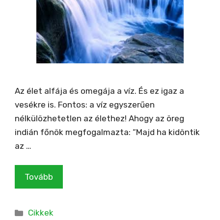
Az élet alfája és omegája a víz. És ez igaz a
vesékre is. Fontos: a víz egyszerűen
nélkülözhetetlen az élethez! Ahogy az öreg
indián főnök megfogalmazta: “Majd ha kidöntik
az …
Tovább
Kategória
Cikkek