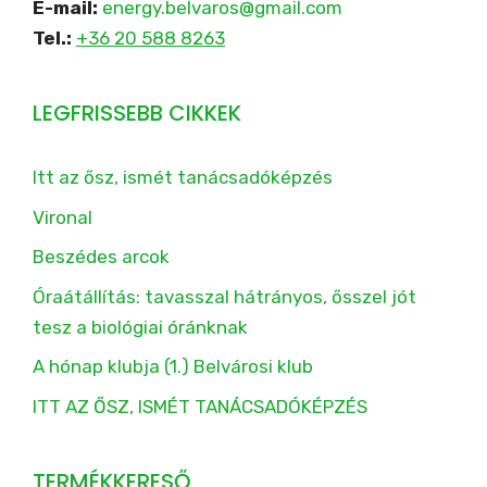
E-mail:
energy.belvaros@gmail.com
Tel.:
+36 20 588 8263
LEGFRISSEBB CIKKEK
Itt az ősz, ismét tanácsadóképzés
Vironal
Beszédes arcok
Óraátállítás: tavasszal hátrányos, ősszel jót
tesz a biológiai óránknak
A hónap klubja (1.) Belvárosi klub
ITT AZ ŐSZ, ISMÉT TANÁCSADÓKÉPZÉS
TERMÉKKERESŐ