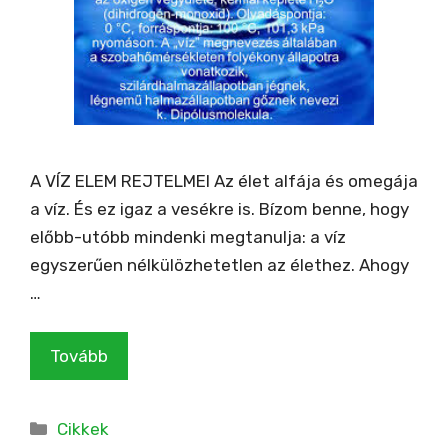
A VÍZ ELEM REJTELMEI Az élet alfája és omegája
a víz. És ez igaz a vesékre is. Bízom benne, hogy
előbb-utóbb mindenki megtanulja: a víz
egyszerűen nélkülözhetetlen az élethez. Ahogy
…
Tovább
Kategória
Cikkek