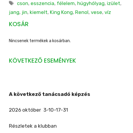
Címkék
cson
,
esszencia
,
félelem
,
húgyhólyag
,
izület
,
jang
,
jin
,
kiemelt
,
King Kong
,
Renol
,
vese
,
víz
KOSÁR
Nincsenek termékek a kosárban.
KÖVETKEZŐ ESEMÉNYEK
A következő tanácsadó képzés
2026 október 3-10-17-31
Részletek a klubban