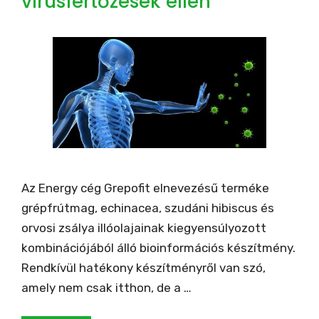
vírusfertőzések ellen
Az Energy cég Grepofit elnevezésű terméke
grépfrútmag, echinacea, szudáni hibiscus és
orvosi zsálya illóolajainak kiegyensúlyozott
kombinációjából álló bioinformációs készítmény.
Rendkívül hatékony készítményről van szó,
amely nem csak itthon, de a …