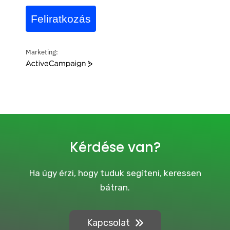
Feliratkozás
Marketing:
A
c
t
i
v
e
C
a
Kérdése van?
m
p
a
Ha úgy érzi, hogy tuduk segíteni, keressen
i
bátran.
g
n
Kapcsolat